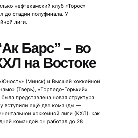
олько нефтекамский клуб «Торос»
л до стадии полуфинала. У
йной лиги.
“Ак Барс” – во
КХЛ на Востоке
 «Юность» (Минск) и Высшей хоккейной
намо» (Тверь), «Торпедо-Горький»
е была представлена новая структура
гу вступили ещё две команды —
инентальной хоккейной лиги (КХЛ), как
дней командой он работал до 28