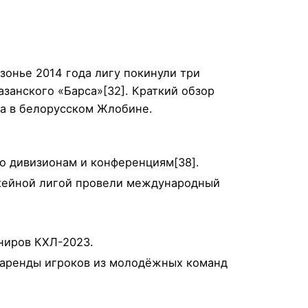
зонье 2014 года лигу покинули три
азанского «Барса»[32]. Краткий обзор
да в белорусском Жлобине.
о дивизионам и конференциям[38].
ккейной лигой провели международный
ниров КХЛ-2023.
 аренды игроков из молодёжных команд