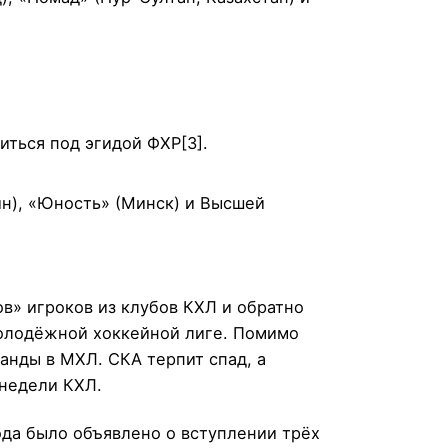
иться под эгидой ФХР[3].
н), «Юность» (Минск) и Высшей
» игроков из клубов КХЛ и обратно
олодёжной хоккейной лиге. Помимо
нды в МХЛ. СКА терпит спад, а
недели КХЛ.
ода было объявлено о вступлении трёх