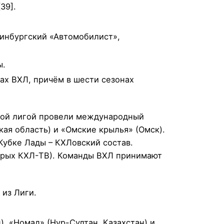
39].
ринбургский «Автомобилист»,
ы.
ах ВХЛ, причём в шести сезонах
йной лигой провели международный
ая область) и «Омские крылья» (Омск).
Кубке Лады – КХЛовский состав.
орых КХЛ-ТВ). Команды ВХЛ принимают
 из Лиги.
, «Номад» (Нур-Султан, Казахстан) и