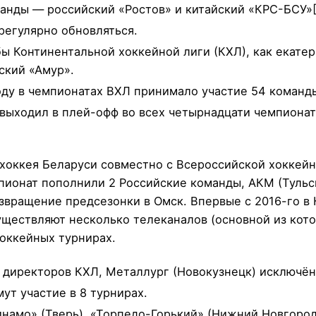
анды — российский «Ростов» и китайский «КРС-БСУ»[
 регулярно обновляться.
ы Континентальной хоккейной лиги (КХЛ), как екате
ский «Амур».
оду в чемпионатах ВХЛ принимало участие 54 команд
выходил в плей-офф во всех четырнадцати чемпионат
 хоккея Беларуси совместно с Всероссийской хокке
пионат пополнили 2 Российские команды, АКМ (Тульск
звращение предсезонки в Омск. Впервые с 2016-го в 
уществляют несколько телеканалов (основной из кот
оккейных турнирах.
 директоров КХЛ, Металлург (Новокузнецк) исключён
т участие в 8 турнирах.
амо» (Тверь), «Торпедо-Горький» (Нижний Новгород)