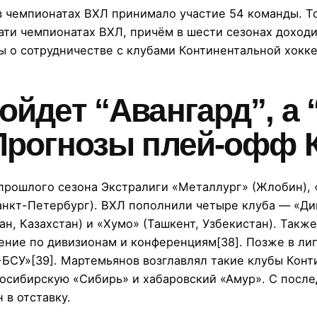
 в чемпионатах ВХЛ принимало участие 54 команды. Т
ати чемпионатах ВХЛ, причём в шести сезонах доходи
ы о сотрудничестве с клубами Континентальной хокке
ойдет “Авангард”, а 
 Прогнозы плей-офф 
прошлого сезона Экстралиги «Металлург» (Жлобин),
анкт-Петербург). ВХЛ пополнили четыре клуба — «Ди
н, Казахстан) и «Хумо» (Ташкент, Узбекистан). Такж
ние по дивизионам и конференциям[38]. Позже в ли
-БСУ»[39]. Мартемьянов возглавлял такие клубы Конт
осибирскую «Сибирь» и хабаровский «Амур». С после
 в отставку.