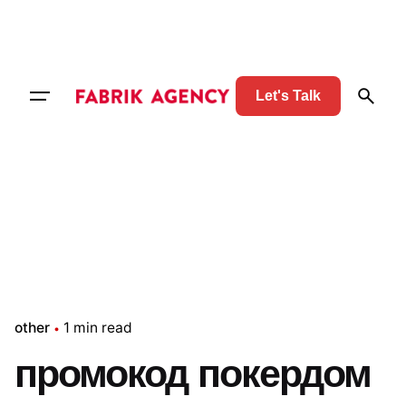
Skip
to
content
Let's Talk
other
1 min read
промокод покердом