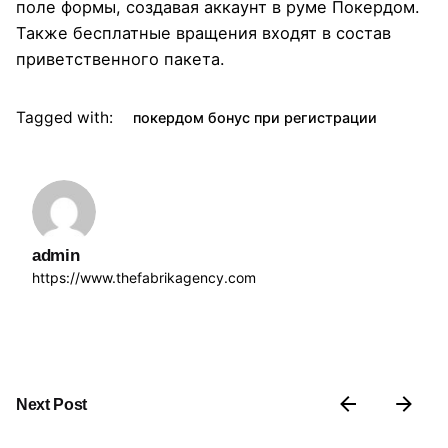
поле формы, создавая аккаунт в руме Покердом.
Также бесплатные вращения входят в состав
приветственного пакета.
Tagged with:
покердом бонус при регистрации
admin
https://www.thefabrikagency.com
Next Post
Онлайн Покер Грайте В Найбільший У Світі