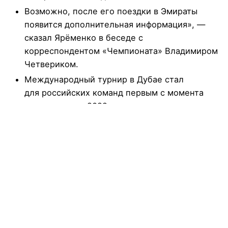
Возможно, после его поездки в Эмираты
появится дополнительная информация», —
сказал Ярёменко в беседе с
корреспондентом «Чемпионата» Владимиром
Четвериком.
Международный турнир в Дубае стал
для российских команд первым с момента
отстранения в 2022 году.
27-летний доигровщик показал
сумасшедшую эффективность в атаке, забив
13 из 15 мячей (87%).
25 февраля 2025 года МОК призвал
международные федерации допустить
россиян до Олимпиады-2026.
На первый взгляд, плюсов от поездки
достаточно.