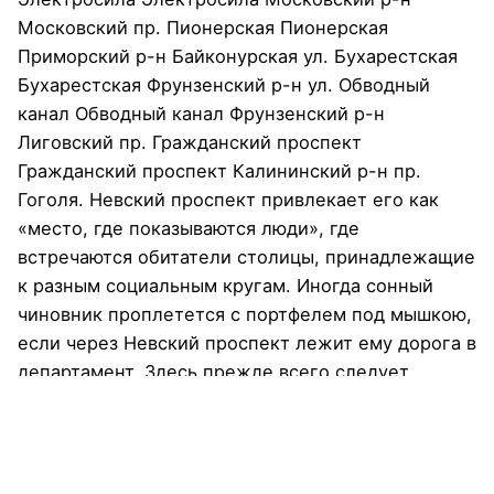
Московский пр. Пионерская Пионерская
Приморский р-н Байконурская ул. Бухарестская
Бухарестская Фрунзенский р-н ул. Обводный
канал Обводный канал Фрунзенский р-н
Лиговский пр. Гражданский проспект
Гражданский проспект Калининский р-н пр.
Гоголя. Невский проспект привлекает его как
«место, где показываются люди», где
встречаются обитатели столицы, принадлежащие
к разным социальным кругам. Иногда сонный
чиновник проплетется с портфелем под мышкою,
если через Невский проспект лежит ему дорога в
департамент. Здесь прежде всего следует
отметить цикл исследований В.В.Штокмар по
социально-экономической политике английского
абсолютизма. В 1990-е гг. Г.Е.Лебедева издала
цикл статей, посвященных историкам