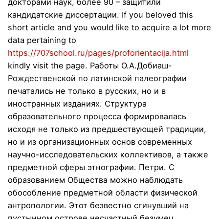
докторами наук, более 90 – защитили
кандидатские диссертации. If you beloved this
short article and you would like to acquire a lot more
data pertaining to
https://707school.ru/pages/proforientacija.html
kindly visit the page. Работы О.А.Добиаш-
Рождественской по латинской палеографии
печатались не только в русских, но и в
иностранных изданиях. Структура
образовательного процесса формировалась
исходя не только из предшествующей традиции,
но и из организационных основ современных
научно-исследовательских коллективов, а также
предметной сферы этнографии. Петри. С
образованием Общества можно наблюдать
обособление предметной области физической
антропологии. Этот безвестно сгинувший на
пустынном острове несчастный безумец,