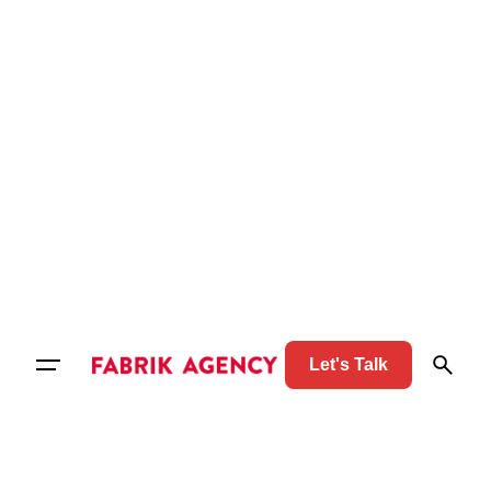
Skip
to
content
Let's Talk