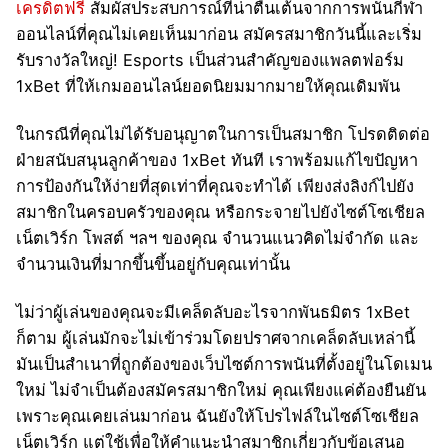
เครดิตฟรี
สัมผัสประสบการณ์ที่น่าตื่นเต้นจากการพนันกีฬา
ออนไลน์ที่คุณไม่เคยเห็นมาก่อน สมัครสมาชิกวันนี้และเริ่ม
รับรางวัลใหญ่!
Esports เป็นส่วนสำคัญของแพลตฟอร์ม
1xBet ที่ให้เกมออนไลน์ยอดนิยมมากมายให้คุณเดิมพัน
ในกรณีที่คุณไม่ได้รับอนุญาตในการเป็นสมาชิก โปรดติดต่อ
ฝ่ายสนับสนุนลูกค้าของ 1xBet ทันที เราพร้อมแก้ไขปัญหา
การป้องกันให้ง่ายที่สุดเท่าที่คุณจะทำได้ เพียงส่งลิงก์ไปยัง
สมาชิกในครอบครัวของคุณ หรือกระจายไปยังไซต์โซเชียล
เน็ตเวิร์ก โพสต์ ฯลฯ ของคุณ จำนวนแนวคิดไม่จำกัด และ
จำนวนเงินที่มากขึ้นขึ้นอยู่กับคุณเท่านั้น
ไม่ว่าผู้เล่นของคุณจะมีเคล็ดลับอะไรจากพันธมิตร 1xBet
ก็ตาม ผู้เล่นมักจะไม่เข้าร่วมโดยปราศจากเคล็ดลับเหล่านี้
มันเป็นสำเนาที่ถูกต้องของเว็บไซต์การพนันที่ตั้งอยู่ในโดเมน
ใหม่ ไม่จำเป็นต้องสมัครสมาชิกใหม่ คุณเพียงแค่ต้องยืนยัน
เพราะคุณเคยเล่นมาก่อน ฉันยังให้โปรไฟล์ในไซต์โซเชียล
เน็ตเวิร์ก แต่ใช้เพื่อให้คำแนะนำสมาชิกเกี่ยวกับข้อเสนอ