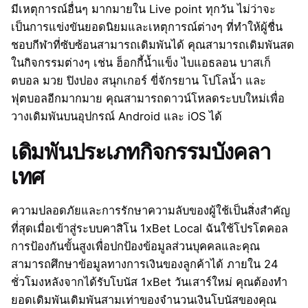
มีเหตุการณ์อื่นๆ มากมายใน Live point ทุกวัน ไม่ว่าจะ
เป็นการแข่งขันยอดนิยมและเหตุการณ์ต่างๆ ที่ทำให้ผู้ชื่น
ชอบกีฬาที่ซับซ้อนสามารถเดิมพันได้ คุณสามารถเดิมพันสด
ในกิจกรรมต่างๆ เช่น ฮ็อกกี้น้ำแข็ง ไบแอธลอน บาสเก็
ตบอล มวย ปิงปอง สนุกเกอร์ ขี่จักรยาน โปโลน้ำ และ
ฟุตบอลอีกมากมาย คุณสามารถดาวน์โหลดระบบใหม่เพื่อ
วางเดิมพันบนอุปกรณ์ Android และ iOS ได้
เดิมพันประเภทกิจกรรมบังคลา
เทศ
ความปลอดภัยและการรักษาความลับของผู้ใช้เป็นสิ่งสำคัญ
ที่สุดเมื่อเข้าสู่ระบบคาสิโน 1xBet Local ฉันใช้โปรโตคอล
การป้องกันขั้นสูงเพื่อปกป้องข้อมูลส่วนบุคคลและคุณ
สามารถศึกษาข้อมูลทางการเงินของลูกค้าได้ ภายใน 24
ชั่วโมงหลังจากได้รับโบนัส 1xBet วันเสาร์ใหม่ คุณต้องทำ
ยอดเดิมพันเดิมพันสามเท่าของจำนวนเงินโบนัสของคุณ