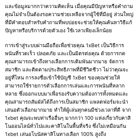
และข้อมูลมากกว่าความคิดเห็น เมื่อคุณมีปัญหาหรือคำถาม
คุณไม่จำเป็นต้องรอความช่วยเหลือจากผู้ใช้ที่มีอยู่ ส่วนใหญ่
ที่มีคำตอบสำหรับคำถามที่พบบ่อยจะช่วยให้คุณค้นหาวิธีแก้
ปัญหาหรือบริการด้วยตัวเอง ใช้เวลาเพียงเล็กน้อย
การเข้าสู่ระบบผ่านมือถือเพื่อช่วยคุณ 1xBet เป็นวิธีการ
พนันที่รวดเร็ว ปลอดภัย และเป็นมิตรต่อคุณ ด้วยการกด
คุณสามารถเข้าถึงทางเลือกการเดิมพันมากมาย จัดการ
สมาชิก และติดตามประสิทธิภาพที่มีชีวิตชีวา ไม่ว่าคุณจะ
อยู่ที่ไหน การลงชื่อเข้าใช้บัญชี 1xBet ของคุณช่วยให้
สามารถใช้รายการตัวเลือกการเล่นและการพนันที่หลาก
หลาย ซึ่งออกแบบมาเพื่อรองรับความต้องการทั้งหมดและ
คุณสามารถสัมผัสได้ถึงการเป็นสมาชิก แพลตฟอร์มจะนำ
เสนอตัวเลือกมากมาย ทำให้ผู้เล่นทุกคนมีช่วงเวลาที่ดี จาก
1xbet คุณจะพบท่าเรืออื่นๆ มากกว่า 100 แห่งเกี่ยวกับคาสิ
โนออนไลน์ทั่วไปและคาสิโนในพื้นที่จริง ซึ่งไม่เหมือนกัน
1xbet เสนอโบนัสคาสิโนทางเลือก 100% สูงถึง