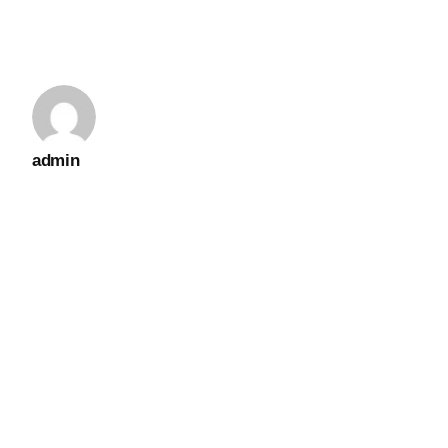
admin
https://www.thefabrikagency.com
Next Post
Учебное пособие для исторических
факультетов университетов