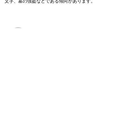
文字、墓の強盗などである傾向があります。
admin
https://www.thefabrikagency.com
Next Post
ライトとワンダーのためにリオのデモの中で踊る私
たちの完全に無料のスロットを再生する オンライン
カジノ無料チップデポジットなし