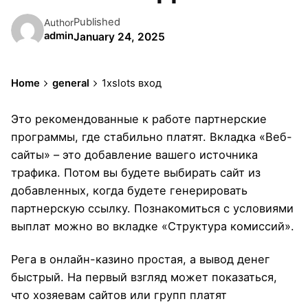
Published
Author
admin
January 24, 2025
Home
general
1xslots вход
Это рекомендованные к работе партнерские
программы, где стабильно платят. Вкладка «Веб-
сайты» – это добавление вашего источника
трафика. Потом вы будете выбирать сайт из
добавленных, когда будете генерировать
партнерскую ссылку. Познакомиться с условиями
выплат можно во вкладке «Структура комиссий».
Рега в онлайн-казино простая, а вывод денег
быстрый. На первый взгляд может показаться,
что хозяевам сайтов или групп платят