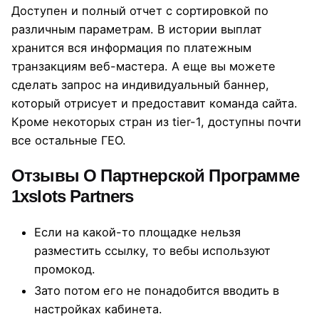
Доступен и полный отчет с сортировкой по
различным параметрам. В истории выплат
хранится вся информация по платежным
транзакциям веб-мастера. А еще вы можете
сделать запрос на индивидуальный баннер,
который отрисует и предоставит команда сайта.
Кроме некоторых стран из tier-1, доступны почти
все остальные ГЕО.
Отзывы О Партнерской Программе
1xslots Partners
Если на какой-то площадке нельзя
разместить ссылку, то вебы используют
промокод.
Зато потом его не понадобится вводить в
настройках кабинета.