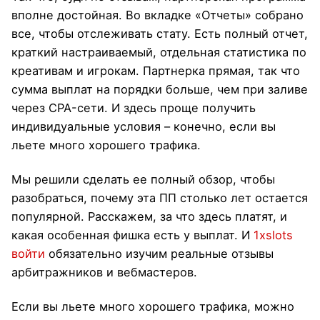
вполне достойная. Во вкладке «Отчеты» собрано
все, чтобы отслеживать стату. Есть полный отчет,
краткий настраиваемый, отдельная статистика по
креативам и игрокам. Партнерка прямая, так что
сумма выплат на порядки больше, чем при заливе
через CPA-сети. И здесь проще получить
индивидуальные условия – конечно, если вы
льете много хорошего трафика.
Мы решили сделать ее полный обзор, чтобы
разобраться, почему эта ПП столько лет остается
популярной. Расскажем, за что здесь платят, и
какая особенная фишка есть у выплат. И
1xslots
войти
обязательно изучим реальные отзывы
арбитражников и вебмастеров.
Если вы льете много хорошего трафика, можно