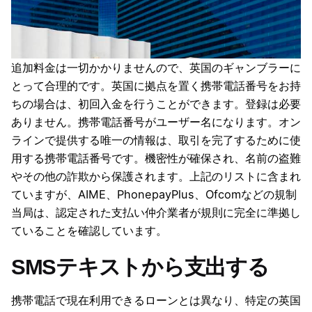
追加料金は一切かかりませんので、英国のギャンブラーに
とって合理的です。英国に拠点を置く携帯電話番号をお持
ちの場合は、初回入金を行うことができます。登録は必要
ありません。携帯電話番号がユーザー名になります。オン
ラインで提供する唯一の情報は、取引を完了するために使
用する携帯電話番号です。機密性が確保され、名前の盗難
やその他の詐欺から保護されます。上記のリストに含まれ
ていますが、AIME、PhonepayPlus、Ofcomなどの規制
当局は、認定された支払い仲介業者が規則に完全に準拠し
ていることを確認しています。
SMSテキストから支出する
携帯電話で現在利用できるローンとは異なり、特定の英国