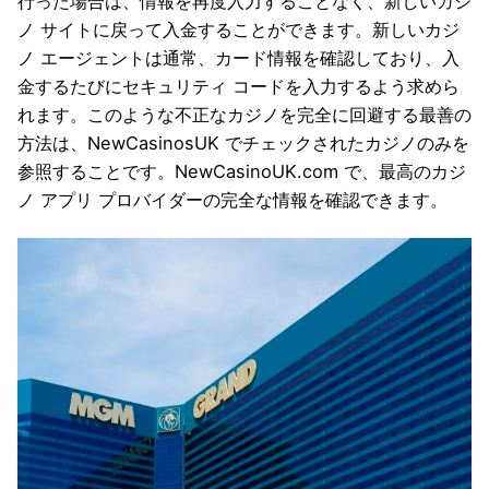
行った場合は、情報を再度入力することなく、新しいカジ
ノ サイトに戻って入金することができます。新しいカジ
ノ エージェントは通常、カード情報を確認しており、入
金するたびにセキュリティ コードを入力するよう求めら
れます。このような不正なカジノを完全に回避する最善の
方法は、NewCasinosUK でチェックされたカジノのみを
参照することです。NewCasinoUK.com で、最高のカジ
ノ アプリ プロバイダーの完全な情報を確認できます。