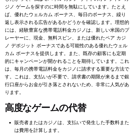
ジノ ゲームを探すのに時間を無駄にしています。たとえ
ば、優れたウェルカム ボーナス、毎日のボーナス、繰り
返し表示される広告があるかどうかを確認します。理想的
には、経験豊富な携帯電話料金カジノは、新しい米国のプ
レーヤーに、現金、無料スピン、または優れたペア カジ
ノ デポジット ボーナスである可能性のある優れたウェル
カム ボーナスを提供します。また、既存の顧客にも定期
的にキャンペーンが開かれることを期待しています。これ
は、毎月の携帯電話料金をカジノに請求する重要な方法で
す。これは、支払いが不要で、請求書の期限が来るまで銀
行口座からお金が引き落とされないため、非常に人気があ
ります。
高度なゲームの代替
販売者またはカジノは、支払いで発生した手数料また
は費用を計算します。