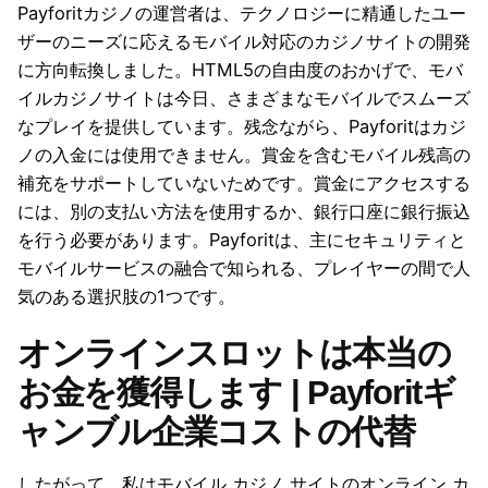
Payforitカジノの運営者は、テクノロジーに精通したユー
ザーのニーズに応えるモバイル対応のカジノサイトの開発
に方向転換しました。HTML5の自由度のおかげで、モバ
イルカジノサイトは今日、さまざまなモバイルでスムーズ
なプレイを提供しています。残念ながら、Payforitはカジ
ノの入金には使用できません。賞金を含むモバイル残高の
補充をサポートしていないためです。賞金にアクセスする
には、別の支払い方法を使用するか、銀行口座に銀行振込
を行う必要があります。Payforitは、主にセキュリティと
モバイルサービスの融合で知られる、プレイヤーの間で人
気のある選択肢の1つです。
オンラインスロットは本当の
お金を獲得します | Payforitギ
ャンブル企業コストの代替
したがって、私はモバイル カジノ サイトのオンライン カ