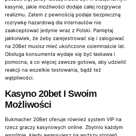
kasynie, jakie możliwości dodaje całej rozgrywce
realizmu. Zatem z pewnością podaje bezpieczną
rozrywkę hazardową dla internautów nie
zaakceptować jedynie wraz z Polski. Pamiętaj
jakkolwiek, że żeby zarejestrować się i zalogować
na 20Bet musisz mieć ukończone osiemnaście lat.
Obsługa konsumenta wydaje się być łaskawa i
pomocna, a co więcej zawsze gotowa, aby udzielić
reakcji na wszelkie testowania, bądź też
wątpliwości.
Kasyno 20bet I Swoim
Możliwości
Bukmacher 20Bet oferuje również system VIP na
rzecz graczy kasynowych online. Zbytnio każdym
wspólnie, kiedy awansujesz na wyższy stopień,