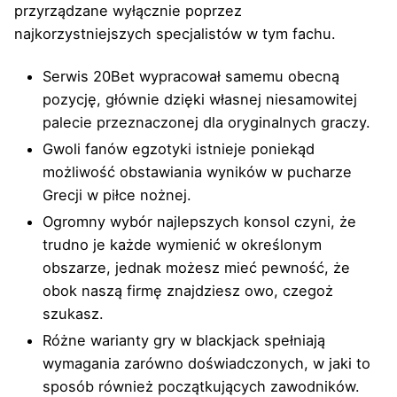
przyrządzane wyłącznie poprzez
najkorzystniejszych specjalistów w tym fachu.
Serwis 20Bet wypracował samemu obecną
pozycję, głównie dzięki własnej niesamowitej
palecie przeznaczonej dla oryginalnych graczy.
Gwoli fanów egzotyki istnieje poniekąd
możliwość obstawiania wyników w pucharze
Grecji w piłce nożnej.
Ogromny wybór najlepszych konsol czyni, że
trudno je każde wymienić w określonym
obszarze, jednak możesz mieć pewność, że
obok naszą firmę znajdziesz owo, czegoż
szukasz.
Różne warianty gry w blackjack spełniają
wymagania zarówno doświadczonych, w jaki to
sposób również początkujących zawodników.