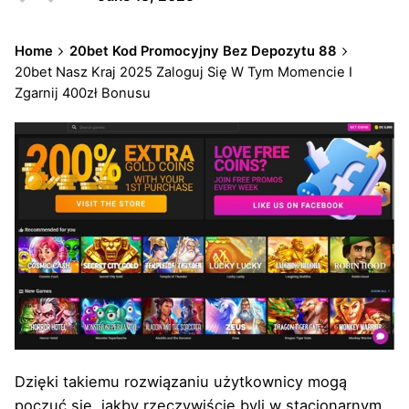
Home
20bet Kod Promocyjny Bez Depozytu 88
20bet Nasz Kraj 2025 Zaloguj Się W Tym Momencie I
Zgarnij 400zł Bonusu
Dzięki takiemu rozwiązaniu użytkownicy mogą
poczuć się, jakby rzeczywiście byli w stacjonarnym