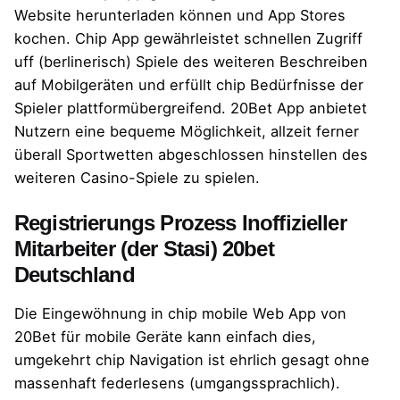
Website herunterladen können und App Stores
kochen. Chip App gewährleistet schnellen Zugriff
uff (berlinerisch) Spiele des weiteren Beschreiben
auf Mobilgeräten und erfüllt chip Bedürfnisse der
Spieler plattformübergreifend. 20Bet App anbietet
Nutzern eine bequeme Möglichkeit, allzeit ferner
überall Sportwetten abgeschlossen hinstellen des
weiteren Casino-Spiele zu spielen.
Registrierungs Prozess Inoffizieller
Mitarbeiter (der Stasi) 20bet
Deutschland
Die Eingewöhnung in chip mobile Web App von
20Bet für mobile Geräte kann einfach dies,
umgekehrt chip Navigation ist ehrlich gesagt ohne
massenhaft federlesens (umgangssprachlich).