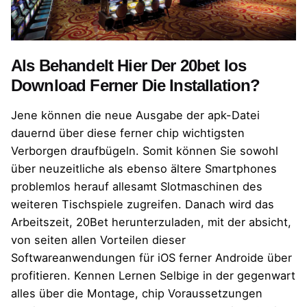
Als Behandelt Hier Der 20bet Ios
Download Ferner Die Installation?
Jene können die neue Ausgabe der apk-Datei
dauernd über diese ferner chip wichtigsten
Verborgen draufbügeln. Somit können Sie sowohl
über neuzeitliche als ebenso ältere Smartphones
problemlos herauf allesamt Slotmaschinen des
weiteren Tischspiele zugreifen. Danach wird das
Arbeitszeit, 20Bet herunterzuladen, mit der absicht,
von seiten allen Vorteilen dieser
Softwareanwendungen für iOS ferner Androide über
profitieren. Kennen Lernen Selbige in der gegenwart
alles über die Montage, chip Voraussetzungen