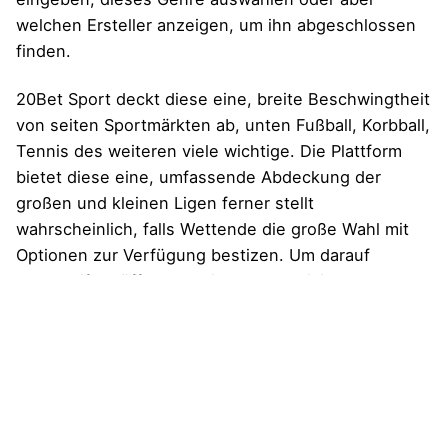
welchen Ersteller anzeigen, um ihn abgeschlossen
finden.
20Bet Sport deckt diese eine, breite Beschwingtheit
von seiten Sportmärkten ab, unten Fußball, Korbball,
Tennis des weiteren viele wichtige. Die Plattform
bietet diese eine, umfassende Abdeckung der
großen und kleinen Ligen ferner stellt
wahrscheinlich, falls Wettende die große Wahl mit
Optionen zur Verfügung bestizen. Um darauf
zuzugreifen, öffnen Selbige unkompliziert Den
realistisch ausgestellten Lieblingsbrowser ferner
forschen Jene entsprechend der 20Bet-Website.
Android-Nutzer können ebenso uff (berlinerisch)
allesamt Funktionen der 20Bet-App zugreifen. Doch
ist echt das bedeutsam über (etwas) im blick haben,
falls die 20Bet Androide App bei weitem nicht