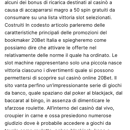
alcuni dei bonus di ricarica destinati al casinò a
causa di accaparrarsi magro a 50 spin gratuiti da
consumare su una lista vittoria slot selezionati.
Costruiti In codesto articolo parleremo delle
caratteristiche principali delle promozioni del
bookmaker 20Bet Italia e spiegheremo come
possiamo dire che attivare le offerte nel
relativamente delle norme il quale ha ordinato. Le
slot machine rappresentano solo una piccola nasce
vittoria ciascuno i divertimenti quale si possono
permettersi di scoprire sul casinò online 20Bet. Il
sito vanta perfino un’impressionante serie di giochi
da banco, quale spaziano dal poker al blackjack, dal
baccarat al bingo, in assenza di dimenticare le
sfarzose roulette. All’interno del casinò dal vivo,
croupier in carne e ossa presiedono numerose
giudizio dove è probabile accedere a giochi da