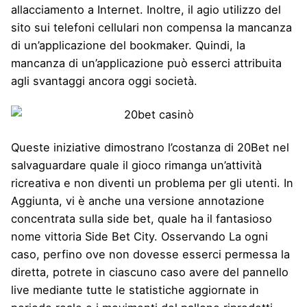
allacciamento a Internet. Inoltre, il agio utilizzo del
sito sui telefoni cellulari non compensa la mancanza
di un’applicazione del bookmaker. Quindi, la
mancanza di un’applicazione può esserci attribuita
agli svantaggi ancora oggi società.
Queste iniziative dimostrano l’costanza di 20Bet nel
salvaguardare quale il gioco rimanga un’attività
ricreativa e non diventi un problema per gli utenti. In
Aggiunta, vi è anche una versione annotazione
concentrata sulla side bet, quale ha il fantasioso
nome vittoria Side Bet City. Osservando La ogni
caso, perfino ove non dovesse esserci permessa la
diretta, potrete in ciascuno caso avere del pannello
live mediante tutte le statistiche aggiornate in