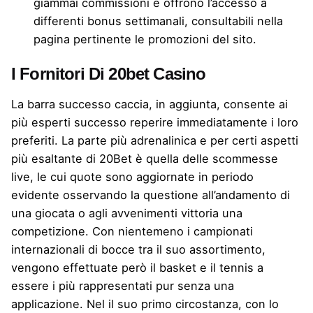
giammai commissioni e offrono l’accesso a
differenti bonus settimanali, consultabili nella
pagina pertinente le promozioni del sito.
I Fornitori Di 20bet Casino
La barra successo caccia, in aggiunta, consente ai
più esperti successo reperire immediatamente i loro
preferiti. La parte più adrenalinica e per certi aspetti
più esaltante di 20Bet è quella delle scommesse
live, le cui quote sono aggiornate in periodo
evidente osservando la questione all’andamento di
una giocata o agli avvenimenti vittoria una
competizione. Con nientemeno i campionati
internazionali di bocce tra il suo assortimento,
vengono effettuate però il basket e il tennis a
essere i più rappresentati pur senza una
applicazione. Nel il suo primo circostanza, con lo