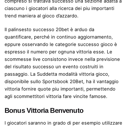
compreso si trattava successo una sezione adatta a
ciascuno i giocatori alla ricerca dei piu importanti
trend maniera al gioco d’azzardo.
Il palinsesto successo 20bet è arduo da
quantificare, perché in continuo aggiornamento,
eppure osservando le categorie successo gioco è
espresso il numero per ognuna vittoria esse. Le
scommesse live consistono invece nella previsione
del risultato successo un evento costruiti in
passaggio. La Suddetta modalità vittoria gioco,
disponibile sullo Sportsbook 20Bet, ha il vantaggio
vittoria fornire quote piu importanti, permettendo
agli scommettitori vittoria fare vincite famose.
Bonus Vittoria Benvenuto
I giocatori saranno in grado di per esempio utilizzare