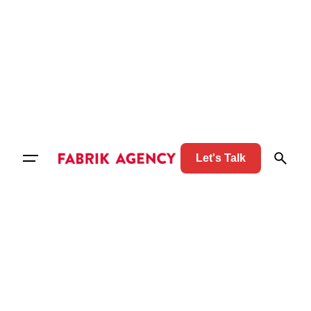
Let's Talk