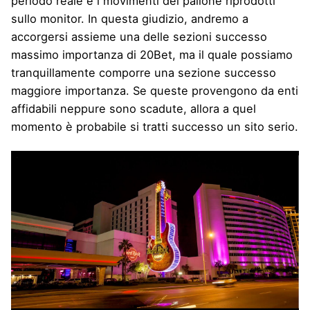
periodo reale e i movimenti del pallone riprodotti
sullo monitor. In questa giudizio, andremo a
accorgersi assieme una delle sezioni successo
massimo importanza di 20Bet, ma il quale possiamo
tranquillamente comporre una sezione successo
maggiore importanza. Se queste provengono da enti
affidabili neppure sono scadute, allora a quel
momento è probabile si tratti successo un sito serio.