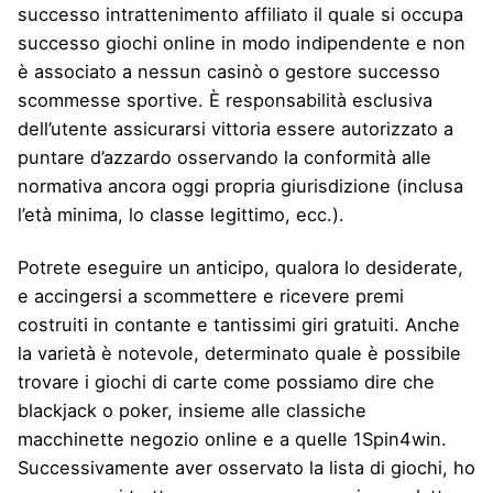
successo intrattenimento affiliato il quale si occupa
successo giochi online in modo indipendente e non
è associato a nessun casinò o gestore successo
scommesse sportive. È responsabilità esclusiva
dell’utente assicurarsi vittoria essere autorizzato a
puntare d’azzardo osservando la conformità alle
normativa ancora oggi propria giurisdizione (inclusa
l’età minima, lo classe legittimo, ecc.).
Potrete eseguire un anticipo, qualora lo desiderate,
e accingersi a scommettere e ricevere premi
costruiti in contante e tantissimi giri gratuiti. Anche
la varietà è notevole, determinato quale è possibile
trovare i giochi di carte come possiamo dire che
blackjack o poker, insieme alle classiche
macchinette negozio online e a quelle 1Spin4win.
Successivamente aver osservato la lista di giochi, ho