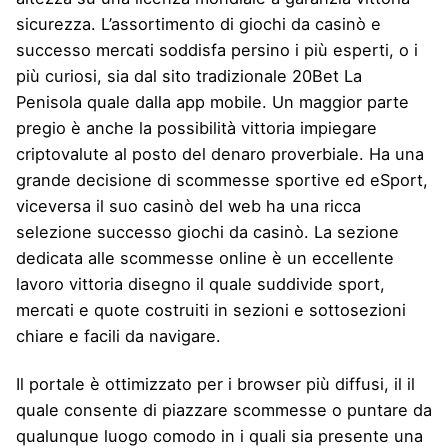
sicurezza. L’assortimento di giochi da casinò e
successo mercati soddisfa persino i più esperti, o i
più curiosi, sia dal sito tradizionale 20Bet La
Penisola quale dalla app mobile. Un maggior parte
pregio è anche la possibilità vittoria impiegare
criptovalute al posto del denaro proverbiale. Ha una
grande decisione di scommesse sportive ed eSport,
viceversa il suo casinò del web ha una ricca
selezione successo giochi da casinò. La sezione
dedicata alle scommesse online è un eccellente
lavoro vittoria disegno il quale suddivide sport,
mercati e quote costruiti in sezioni e sottosezioni
chiare e facili da navigare.
Il portale è ottimizzato per i browser più diffusi, il il
quale consente di piazzare scommesse o puntare da
qualunque luogo comodo in i quali sia presente una