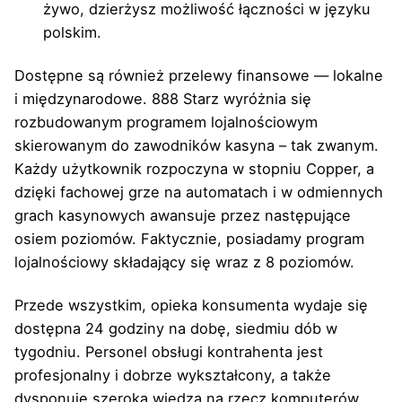
żywo, dzierżysz możliwość łączności w języku
polskim.
Dostępne są również przelewy finansowe — lokalne
i międzynarodowe. 888 Starz wyróżnia się
rozbudowanym programem lojalnościowym
skierowanym do zawodników kasyna – tak zwanym.
Każdy użytkownik rozpoczyna w stopniu Copper, a
dzięki fachowej grze na automatach i w odmiennych
grach kasynowych awansuje przez następujące
osiem poziomów. Faktycznie, posiadamy program
lojalnościowy składający się wraz z 8 poziomów.
Przede wszystkim, opieka konsumenta wydaje się
dostępna 24 godziny na dobę, siedmiu dób w
tygodniu. Personel obsługi kontrahenta jest
profesjonalny i dobrze wykształcony, a także
dysponuje szeroką wiedzą na rzecz komputerów.