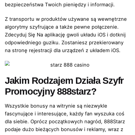
bezpieczeństwa Twoich pieniędzy i informacji.
Z transportu w produktów używane są wewnętrzne
algorytmy szyfrujące a także pewne połączenie.
Zdecyduj Się Na aplikację gwoli układu iOS i dotknij
odpowiedniego guziku. Zostaniesz przekierowany
na stronę rejestracji dla urządzeń z układem iOS.
Jakim Rodzajem Działa Szyfr
Promocyjny 888starz?
Wszystkie bonusy na witrynie są niezwykle
fascynujące i interesujące, każdy fan wyszuka coś
dla siebie. Oprócz początkowych nagród, 888Starz
podaje dużo bieżących bonusów i reklamy, wraz z