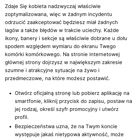
Zdaje Się kobieta nadzwyczaj właściwie
zoptymalizowana, więc w żadnym incydentu
odrzucić zaakceptować będziesz miał żadnych
lagów a także błędów w trakcie uciechy. Każde
ikony, banery i sekcje są właściwie dobrane u dołu
spodem względem wymiaru do ekranu Twego
komórki komórkowego. Na stronie internetowej
głównej strony dojrzysz w największym zakresie
szumne i atrakcyjne sytuacje na żywo i
przedmeczowe, na które możesz postawić.
Otwórz oficjalną stronę lub pobierz aplikację na
smartfonie, kliknij przycisk do zapisu, postaw na
jej rodzaj, określ szyfr promocyjny i utwórz
profil.
Bezpieczeństwa uzna, że na Twym koncie
występuje jakaś nietypowa aktywność, może