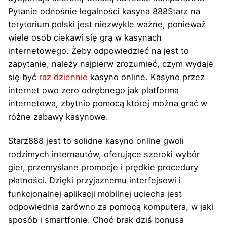
Pytanie odnośnie legalności kasyna 888Starz na
terytorium polski jest niezwykle ważne, ponieważ
wiele osób ciekawi się grą w kasynach
internetowego. Żeby odpowiedzieć na jest to
zapytanie, należy najpierw zrozumieć, czym wydaje
się być
raz dziennie
kasyno online. Kasyno przez
internet owo zero odrębnego jak platforma
internetowa, zbytnio pomocą której można grać w
różne zabawy kasynowe.
Starz888 jest to solidne kasyno online gwoli
rodzimych internautów, oferujące szeroki wybór
gier, przemyślane promocje i prędkie procedury
płatności. Dzięki przyjaznemu interfejsowi i
funkcjonalnej aplikacji mobilnej uciecha jest
odpowiednia zarówno za pomocą komputera, w jaki
sposób i smartfonie. Choć brak dziś bonusa