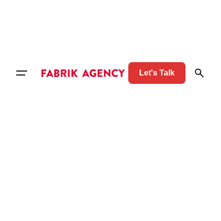
Let's Talk