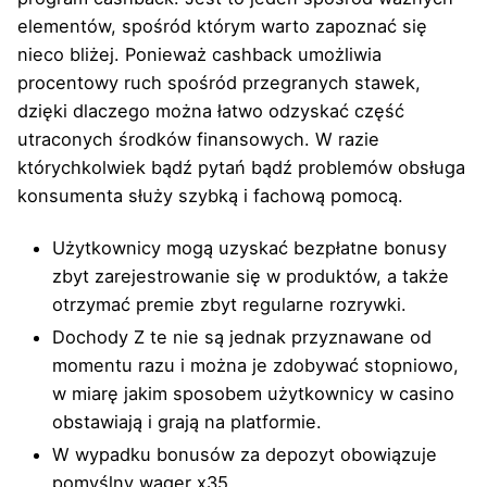
elementów, spośród którym warto zapoznać się
nieco bliżej. Ponieważ cashback umożliwia
procentowy ruch spośród przegranych stawek,
dzięki dlaczego można łatwo odzyskać część
utraconych środków finansowych. W razie
którychkolwiek bądź pytań bądź problemów obsługa
konsumenta służy szybką i fachową pomocą.
Użytkownicy mogą uzyskać bezpłatne bonusy
zbyt zarejestrowanie się w produktów, a także
otrzymać premie zbyt regularne rozrywki.
Dochody Z te nie są jednak przyznawane od
momentu razu i można je zdobywać stopniowo,
w miarę jakim sposobem użytkownicy w casino
obstawiają i grają na platformie.
W wypadku bonusów za depozyt obowiązuje
pomyślny wager x35.