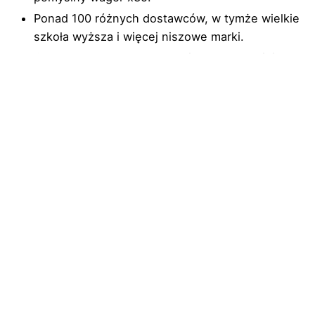
Ponad 100 różnych dostawców, w tymże wielkie
szkoła wyższa i więcej niszowe marki.
Gry przewodzone są w studiach w wysokiej
jakości HD, spośród możliwością łączności na
czacie i wybrania mnóstwo dostępnych stołów.
Zastosowanie 888Starz to dogodne i obfite w
procedury oprogramowanie komputerowe na Twym
smartfonie. Funkcjonalność nie odbiega od
momentu urzędowej strony www www, a szybkość
działania samej aplikacji wydaje się doskonała. Fani
nie zaakceptować są ograniczeni w opcjach i mogą
korzystać zarówno wraz z biura bukmacherskiego,
jak i kasyna przez internet. Pomocnicza weryfikacja
w wypadku zakładów muzycznych nie jest
potrzebna .