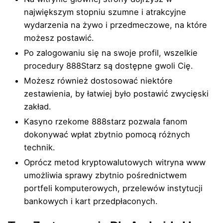
największym stopniu szumne i atrakcyjne
wydarzenia na żywo i przedmeczowe, na które
możesz postawić.
Po zalogowaniu się na swoje profil, wszelkie
procedury 888Starz są dostępne gwoli Cię.
Możesz również dostosować niektóre
zestawienia, by łatwiej było postawić zwycięski
zakład.
Kasyno rzekome 888starz pozwala fanom
dokonywać wpłat zbytnio pomocą różnych
technik.
Oprócz metod kryptowalutowych witryna www
umożliwia sprawy zbytnio pośrednictwem
portfeli komputerowych, przelewów instytucji
bankowych i kart przedpłaconych.