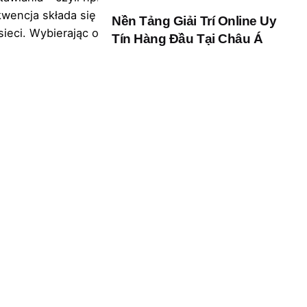
wencja składa się tutaj minimum sześć
Nền Tảng Giải Trí Online Uy
sieci. Wybierając odpowiednie rodzaje i
Tín Hàng Đầu Tại Châu Á
tarz
testowania lub wątpliwości, możesz liczyć
ura wypłaty została przetworzona za
ostaci responsywnej strony www mobilnej i