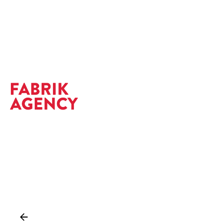
Skip
to
content