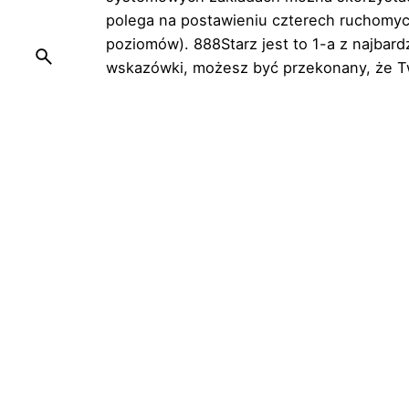
polega na postawieniu czterech ruchomyc
poziomów). 888Starz jest to 1-a z najbard
wskazówki, możesz być przekonany, że T
Porady Odnośni
888Starz oferuje również poparcie dla gra
na natychmiastową pomocną dłoń. Czasami
pośrednictwem kasyno, zwłaszcza jeśli je
dysponuje aplikację na Android.
Tagged with:
888starz betting
888starz w