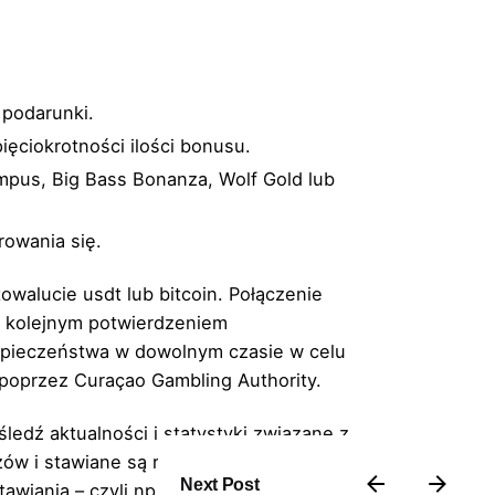
 podarunki.
ęciokrotności ilości bonusu.
mpus, Big Bass Bonanza, Wolf Gold lub
rowania się.
owalucie usdt lub bitcoin. Połączenie
i kolejnym potwierdzeniem
zpieczeństwa w dowolnym czasie w celu
 poprzez Curaçao Gambling Authority.
ledź aktualności i statystyki związane z
zów i stawiane są różne ich kombinacje. W
Next Post
iania – czyli np. Program 3/4, który