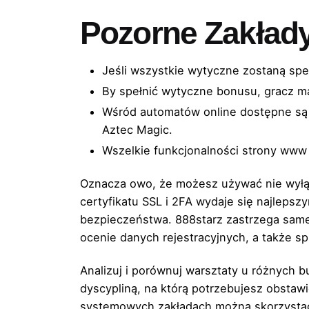
Pozorne Zakład
Jeśli wszystkie wytyczne zostaną sp
By spełnić wytyczne bonusu, gracz ma
Wśród automatów online dostępne są t
Aztec Magic.
Wszelkie funkcjonalności strony www 
Oznacza owo, że możesz używać nie wyłączn
certyfikatu SSL i 2FA wydaje się najleps
bezpieczeństwa. 888starz zastrzega sam
ocenie danych rejestracyjnych, a także s
Analizuj i porównuj warsztaty u różnych b
dyscypliną, na którą potrzebujesz obstaw
systemowych zakładach można skorzystać z