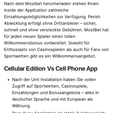
Nach dem Mostbet herunterladen stehen Ihnen
inside der Application zahlreiche
Einzahlungsmöglichkeiten zur Verfügung. Perish
Abwicklung erfolgt ohne Drittanbieter – sicher,
schnell und ohne versteckte Gebühren. MostBet hat
für jeden neuen Spieler einen tollen
Willkommensbonus vorbereitet. Sowohl für
Enthusiasts von Casinospielen als auch für Fans von
Sportwetten gibt es ein Willkommensangebot.
Cellular Edition Vs Cell Phone App
Nach der Unit Installation haben Sie vollen
Zugriff auf Sportwetten, Casinospiele,
Einzahlungen und Bonusangebote – alles in
deutscher Sprache und mit European als
Währung.