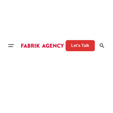
Let's Talk