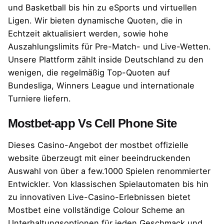
und Basketball bis hin zu eSports und virtuellen
Ligen. Wir bieten dynamische Quoten, die in
Echtzeit aktualisiert werden, sowie hohe
Auszahlungslimits für Pre-Match- und Live-Wetten.
Unsere Plattform zählt inside Deutschland zu den
wenigen, die regelmäßig Top-Quoten auf
Bundesliga, Winners League und internationale
Turniere liefern.
Mostbet-app Vs Cell Phone Site
Dieses Casino-Angebot der mostbet offizielle
website überzeugt mit einer beeindruckenden
Auswahl von über a few.1000 Spielen renommierter
Entwickler. Von klassischen Spielautomaten bis hin
zu innovativen Live-Casino-Erlebnissen bietet
Mostbet eine vollständige Colour Scheme an
Unterhaltungsoptionen für jeden Geschmack und