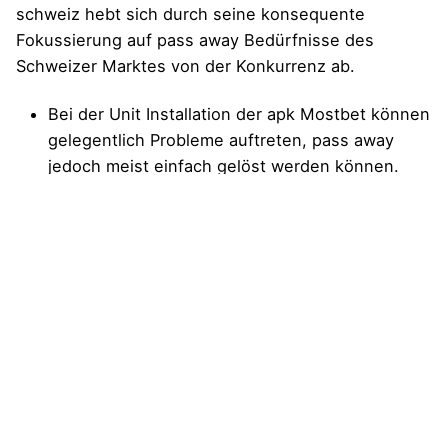
schweiz hebt sich durch seine konsequente
Fokussierung auf pass away Bedürfnisse des
Schweizer Marktes von der Konkurrenz ab.
Bei der Unit Installation der apk Mostbet können
gelegentlich Probleme auftreten, pass away
jedoch meist einfach gelöst werden können.
Dieses Support-Team ist rund um pass away
Uhr verfügbar und hilft bei allen Anliegen.
MostBet Cellular bietet eine Vielzahl von
Unterhaltungsmöglichkeiten, angefangen bei
Sport- und E-Sport-Wetten über Casinospiele
bis hin zu virtuellen Sportarten.
Alle Geräte mit Google android 6.0 oder höher
und mindestens 1 GB RAM können pass away
Application nutzen.
Auf Android-Geräten ist standardmäßig ein