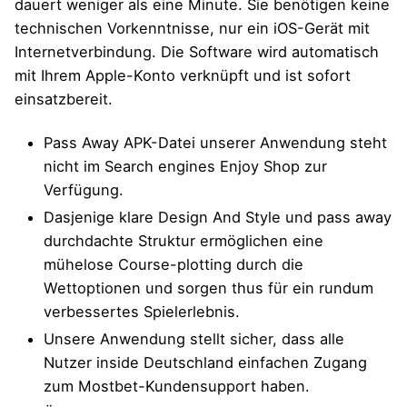
dauert weniger als eine Minute. Sie benötigen keine
technischen Vorkenntnisse, nur ein iOS-Gerät mit
Internetverbindung. Die Software wird automatisch
mit Ihrem Apple-Konto verknüpft und ist sofort
einsatzbereit.
Pass Away APK-Datei unserer Anwendung steht
nicht im Search engines Enjoy Shop zur
Verfügung.
Dasjenige klare Design And Style und pass away
durchdachte Struktur ermöglichen eine
mühelose Course-plotting durch die
Wettoptionen und sorgen thus für ein rundum
verbessertes Spielerlebnis.
Unsere Anwendung stellt sicher, dass alle
Nutzer inside Deutschland einfachen Zugang
zum Mostbet-Kundensupport haben.