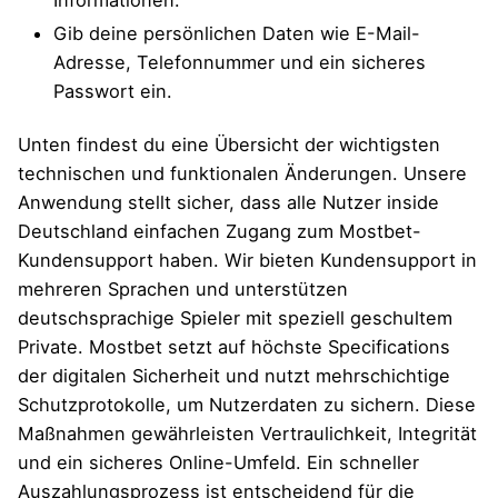
Gib deine persönlichen Daten wie E-Mail-
Adresse, Telefonnummer und ein sicheres
Passwort ein.
Unten findest du eine Übersicht der wichtigsten
technischen und funktionalen Änderungen. Unsere
Anwendung stellt sicher, dass alle Nutzer inside
Deutschland einfachen Zugang zum Mostbet-
Kundensupport haben. Wir bieten Kundensupport in
mehreren Sprachen und unterstützen
deutschsprachige Spieler mit speziell geschultem
Private. Mostbet setzt auf höchste Specifications
der digitalen Sicherheit und nutzt mehrschichtige
Schutzprotokolle, um Nutzerdaten zu sichern. Diese
Maßnahmen gewährleisten Vertraulichkeit, Integrität
und ein sicheres Online-Umfeld. Ein schneller
Auszahlungsprozess ist entscheidend für die