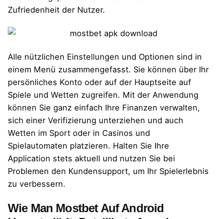
Zufriedenheit der Nutzer.
Alle nützlichen Einstellungen und Optionen sind in
einem Menü zusammengefasst. Sie können über Ihr
persönliches Konto oder auf der Hauptseite auf
Spiele und Wetten zugreifen. Mit der Anwendung
können Sie ganz einfach Ihre Finanzen verwalten,
sich einer Verifizierung unterziehen und auch
Wetten im Sport oder in Casinos und
Spielautomaten platzieren. Halten Sie Ihre
Application stets aktuell und nutzen Sie bei
Problemen den Kundensupport, um Ihr Spielerlebnis
zu verbessern.
Wie Man Mostbet Auf Android