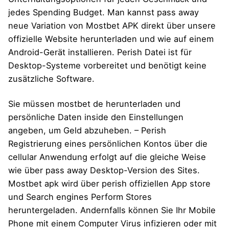
jedes Spending Budget. Man kannst pass away
neue Variation von Mostbet APK direkt über unsere
offizielle Website herunterladen und wie auf einem
Android-Gerät installieren. Perish Datei ist für
Desktop-Systeme vorbereitet und benötigt keine
zusätzliche Software.
Sie müssen mostbet de herunterladen und
persönliche Daten inside den Einstellungen
angeben, um Geld abzuheben. – Perish
Registrierung eines persönlichen Kontos über die
cellular Anwendung erfolgt auf die gleiche Weise
wie über pass away Desktop-Version des Sites.
Mostbet apk wird über perish offiziellen App store
und Search engines Perform Stores
heruntergeladen. Andernfalls können Sie Ihr Mobile
Phone mit einem Computer Virus infizieren oder mit