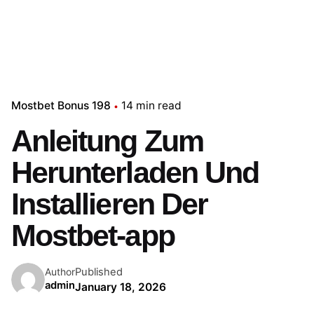
Mostbet Bonus 198
14 min read
Anleitung Zum
Herunterladen Und
Installieren Der
Mostbet-app
Published
Author
admin
January 18, 2026