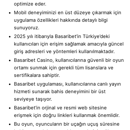
optimize eder.
Mobil deneyiminizi en üst düzeye çıkarmak için
uygulama özellikleri hakkında detaylı bilgi
sunuyoruz.
2025 yılı itibarıyla Basaribet’in Türkiye’deki
kullanıcıları için erişim sağlamak amacıyla güncel
giriş adresleri ve yöntemleri kullanılmaktadır.
Basaribet Casino, kullanıcılarına güvenli bir oyun
ortamı sunmak için gerekli tüm lisanslara ve
sertifikalara sahiptir.
Basaribet uygulaması, kullanıcılarına canlı yayın
hizmeti sunarak bahis deneyimini bir üst
seviyeye taşıyor.
Basaribet’in orjinal ve resmi web sitesine
erişmek için doğru linkleri kullanmak önemlidir.
Bu oyun, oyuncuların bir uçağın uçuş süresine