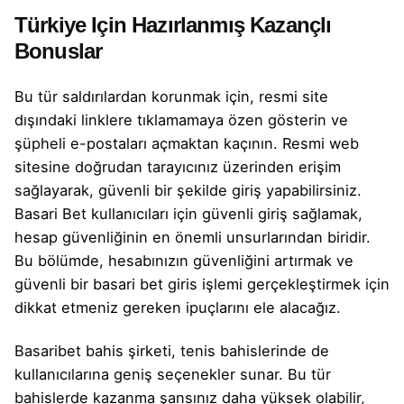
Türkiye Için Hazırlanmış Kazançlı
Bonuslar
Bu tür saldırılardan korunmak için, resmi site
dışındaki linklere tıklamamaya özen gösterin ve
şüpheli e-postaları açmaktan kaçının. Resmi web
sitesine doğrudan tarayıcınız üzerinden erişim
sağlayarak, güvenli bir şekilde giriş yapabilirsiniz.
Basari Bet kullanıcıları için güvenli giriş sağlamak,
hesap güvenliğinin en önemli unsurlarından biridir.
Bu bölümde, hesabınızın güvenliğini artırmak ve
güvenli bir basari bet giris işlemi gerçekleştirmek için
dikkat etmeniz gereken ipuçlarını ele alacağız.
Basaribet bahis şirketi, tenis bahislerinde de
kullanıcılarına geniş seçenekler sunar. Bu tür
bahislerde kazanma şansınız daha yüksek olabilir,