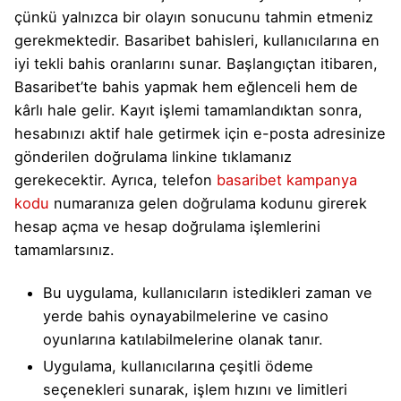
çünkü yalnızca bir olayın sonucunu tahmin etmeniz
gerekmektedir. Basaribet bahisleri, kullanıcılarına en
iyi tekli bahis oranlarını sunar. Başlangıçtan itibaren,
Basaribet’te bahis yapmak hem eğlenceli hem de
kârlı hale gelir. Kayıt işlemi tamamlandıktan sonra,
hesabınızı aktif hale getirmek için e-posta adresinize
gönderilen doğrulama linkine tıklamanız
gerekecektir. Ayrıca, telefon
basaribet kampanya
kodu
numaranıza gelen doğrulama kodunu girerek
hesap açma ve hesap doğrulama işlemlerini
tamamlarsınız.
Bu uygulama, kullanıcıların istedikleri zaman ve
yerde bahis oynayabilmelerine ve casino
oyunlarına katılabilmelerine olanak tanır.
Uygulama, kullanıcılarına çeşitli ödeme
seçenekleri sunarak, işlem hızını ve limitleri