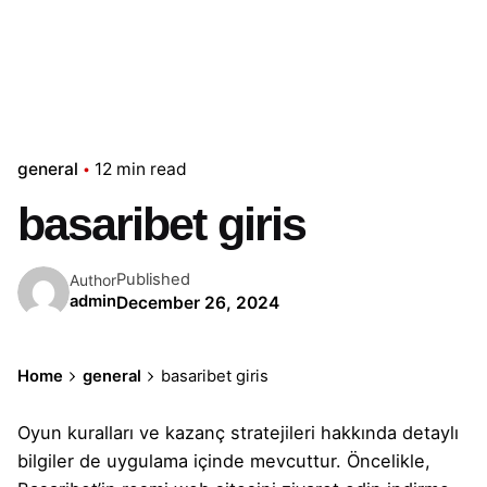
general
12 min read
basaribet giris
Published
Author
admin
December 26, 2024
Home
general
basaribet giris
Oyun kuralları ve kazanç stratejileri hakkında detaylı
bilgiler de uygulama içinde mevcuttur. Öncelikle,