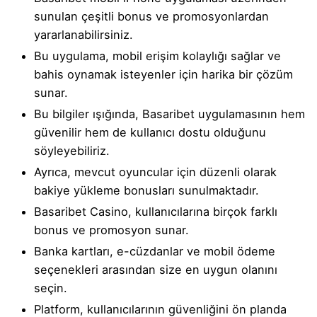
sunulan çeşitli bonus ve promosyonlardan
yararlanabilirsiniz.
Bu uygulama, mobil erişim kolaylığı sağlar ve
bahis oynamak isteyenler için harika bir çözüm
sunar.
Bu bilgiler ışığında, Basaribet uygulamasının hem
güvenilir hem de kullanıcı dostu olduğunu
söyleyebiliriz.
Ayrıca, mevcut oyuncular için düzenli olarak
bakiye yükleme bonusları sunulmaktadır.
Basaribet Casino, kullanıcılarına birçok farklı
bonus ve promosyon sunar.
Banka kartları, e-cüzdanlar ve mobil ödeme
seçenekleri arasından size en uygun olanını
seçin.
Platform, kullanıcılarının güvenliğini ön planda