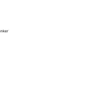
enker