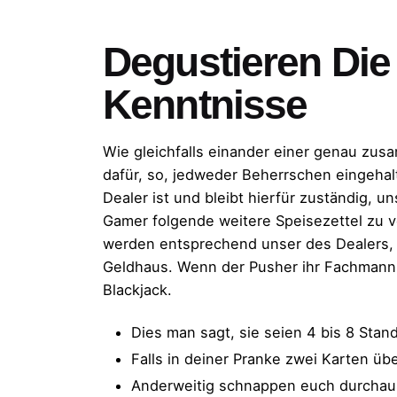
Degustieren Die 
Kenntnisse
Wie gleichfalls einander einer genau zus
dafür, so, jedweder Beherrschen eingehal
Dealer ist und bleibt hierfür zuständig,
Gamer folgende weitere Speisezettel zu ve
werden entsprechend unser des Dealers, w
Geldhaus. Wenn der Pusher ihr Fachmann 
Blackjack.
Dies man sagt, sie seien 4 bis 8 Sta
Falls in deiner Pranke zwei Karten üb
Anderweitig schnappen euch durchau