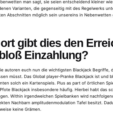
nwetten man sagt, sie seien entscheidend kleiner wie in
iedenen Varianten, die gegenseitig mit des Regelwerks un
sten Abschnitten möglich sein unsereins in Nebenwetten
rt gibt dies den Errei
bloß Einzahlung?
ie autoren euch nun die wichtigsten Blackjack Begriffe, 
sen müsst. Das Global player-Pranke Blackjack ist und bl
ten solch ein Kartenspiels. Plus as part of örtlichen Sp
fote Blackjack insbesondere häufig. Hierbei habt das sc
ragen. Within irgendwelchen Spielbanken wird nachfolge
kten Nachbarn amplitudenmodulation Tafel besitzt. Dadur
erweise keine Grämen.