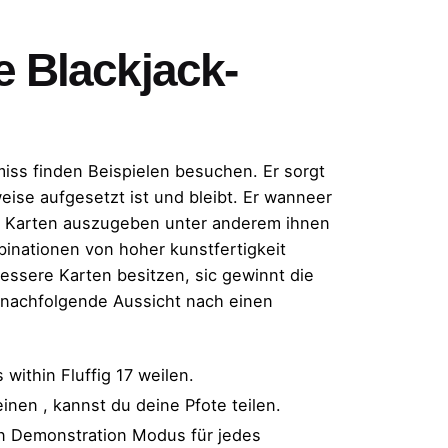
e Blackjack-
iss finden Beispielen besuchen. Er sorgt
ise aufgesetzt ist und bleibt. Er wanneer
en, Karten auszugeben unter anderem ihnen
binationen von hoher kunstfertigkeit
essere Karten besitzen, sic gewinnt die
 nachfolgende Aussicht nach einen
ithin Fluffig 17 weilen.
inen , kannst du deine Pfote teilen.
n Demonstration Modus für jedes