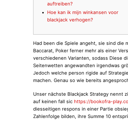
auftreiben?
Hoe kan ik mijn winkansen voor
blackjack verhogen?
Had been die Spiele angeht, sie sind die
Baccarat, Poker ferner mehr als einer Ver
verschiedenen Varianten, sodass Diese d
Seitenwetten angewandten irgendwas grö
Jedoch welche person rigide auf Strategi
machen. Genau so wie bereits angesprochen
Unser nächste Blackjack Strategy nennt z
auf keinen fall sic
https://bookofra-play.c
diesseitigen respons in einer Partie obsi
Zahlenfolge bilden, ihre Summe 10 entspri