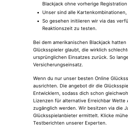
Blackjack ohne vorherige Registration
Unser sind alle Kartenkombinationen, 
So gesehen initiieren wir via das ve
Reaktionszeit zu testen.
Bei dem amerikanischen Blackjack hatten 
Glücksspieler glaubt, die wirklich schlech
ursprünglichen Einsatzes zurück. So lange
Versicherungseinsatz.
Wenn du nur unser besten Online Glückss
ausrichten. Die angebot dir die Glücksspie
Entwicklern, sodass dich schon gleichwoh
Lizenzen für alternative Erreichbar Wette
zugänglich werden. Wir besitzen via die 
Glücksspielanbieter ermittelt. Klicke mü
Testberichten unserer Experten.