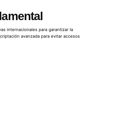
damental
as internacionales para garantizar la
ncriptación avanzada para evitar accesos