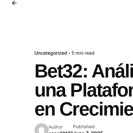
Uncategorized
5 min read
Bet32: Anál
una Plataf
en Crecimi
Published
Author