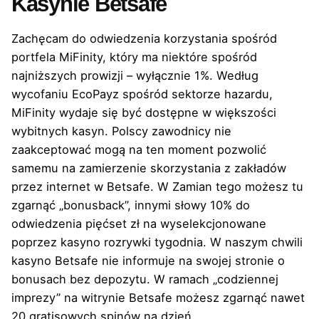
Kasynie Betsafe
Zachęcam do odwiedzenia korzystania spośród
portfela MiFinity, który ma niektóre spośród
najniższych prowizji – wyłącznie 1%. Według
wycofaniu EcoPayz spośród sektorze hazardu,
MiFinity wydaje się być dostępne w większości
wybitnych kasyn. Polscy zawodnicy nie
zaakceptować mogą na ten moment pozwolić
samemu na zamierzenie skorzystania z zakładów
przez internet w Betsafe. W Zamian tego możesz tu
zgarnąć „bonusback”, innymi słowy 10% do
odwiedzenia pięćset zł na wyselekcjonowane
poprzez kasyno rozrywki tygodnia. W naszym chwili
kasyno Betsafe nie informuje na swojej stronie o
bonusach bez depozytu. W ramach „codziennej
imprezy” na witrynie Betsafe możesz zgarnąć nawet
20 gratisowych spinów na dzień.