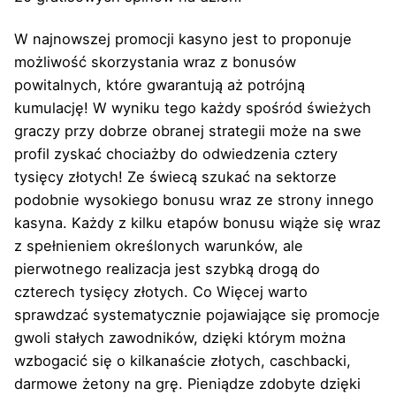
W najnowszej promocji kasyno jest to proponuje
możliwość skorzystania wraz z bonusów
powitalnych, które gwarantują aż potrójną
kumulację! W wyniku tego każdy spośród świeżych
graczy przy dobrze obranej strategii może na swe
profil zyskać chociażby do odwiedzenia cztery
tysięcy złotych! Ze świecą szukać na sektorze
podobnie wysokiego bonusu wraz ze strony innego
kasyna. Każdy z kilku etapów bonusu wiąże się wraz
z spełnieniem określonych warunków, ale
pierwotnego realizacja jest szybką drogą do
czterech tysięcy złotych. Co Więcej warto
sprawdzać systematycznie pojawiające się promocje
gwoli stałych zawodników, dzięki którym można
wzbogacić się o kilkanaście złotych, caschbacki,
darmowe żetony na grę. Pieniądze zdobyte dzięki