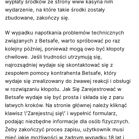
wypłaty środków ze strony www kasyna nim
wydarzenie, na które takie środki zostały
zbudowane, zakończy się.
W wypadku napotkania problemów technicznych
związanych z Betsafe, warto spróbować po raz
kolejny później, ponieważ mogą owo być kłopoty
chwilowe. Jeśli trudności utrzymują się,
najrozsądniej wydaje się skontaktować się z
zespołem pomocy kontrahenta Betsafe, który
wydaje się zrealizowany do żwawej reakcji i obsługi
w rozwiązaniu kłopotu. Jak Się Zarejestrować w
Betsafe wydaje się być prosta i składa się z paru
łatwych kroków. Na stronie głównej należy kliknąć
klawisz \”Zarejestruj się\” i wypełnić formularz,
podając niezbędne informacje dla osób fizycznych.
Żeby zakończyć proces zapisu, użytkownik musi
mieć jakie możliwości w żadnym wypadku 18 lat i