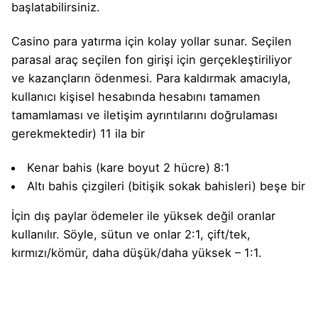
başlatabilirsiniz.
Casino para yatırma için kolay yollar sunar. Seçilen
parasal araç seçilen fon girişi için gerçekleştiriliyor
ve kazançların ödenmesi. Para kaldırmak amacıyla,
kullanıcı kişisel hesabında hesabını tamamen
tamamlaması ve iletişim ayrıntılarını doğrulaması
gerekmektedir) 11 ila bir
Kenar bahis (kare boyut 2 hücre) 8:1
Altı bahis çizgileri (bitişik sokak bahisleri) beşe bir
İçin dış paylar ödemeler ile yüksek değil oranlar
kullanılır. Söyle, sütun ve onlar 2:1, çift/tek,
kırmızı/kömür, daha düşük/daha yüksek – 1:1.