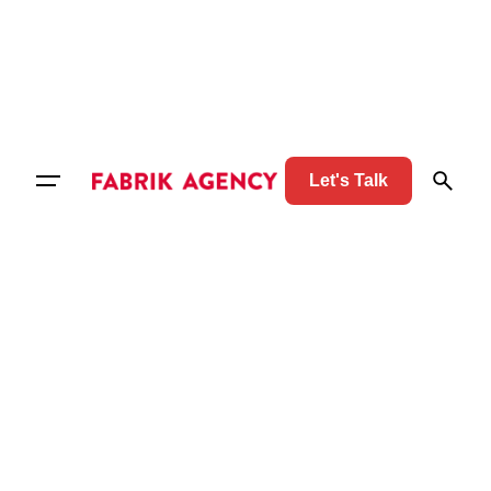
Skip
to
content
Let's Talk