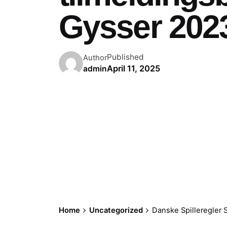
Gysser 202
Published
Author
April 11, 2025
admin
Home
Uncategorized
Danske Spilleregler S