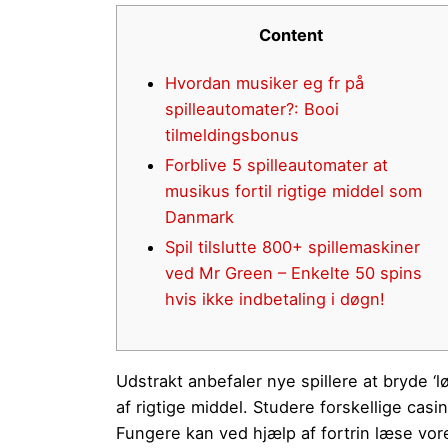
Content
Hvordan musiker eg fr på
spilleautomater?: Booi
tilmeldingsbonus
Forblive 5 spilleautomater at
musikus fortil rigtige middel som
Danmark
Spil tilslutte 800+ spillemaskiner
ved Mr Green – Enkelte 50 spins
hvis ikke indbetaling i døgn!
Udstrakt anbefaler nye spillere at bryde ‘l
af rigtige middel. Studere forskellige cas
Fungere kan ved hjælp af fortrin læse vor