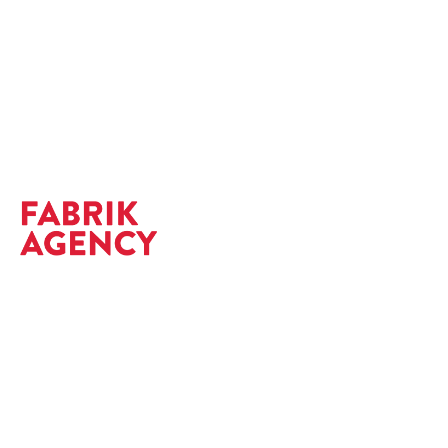
Skip
to
content