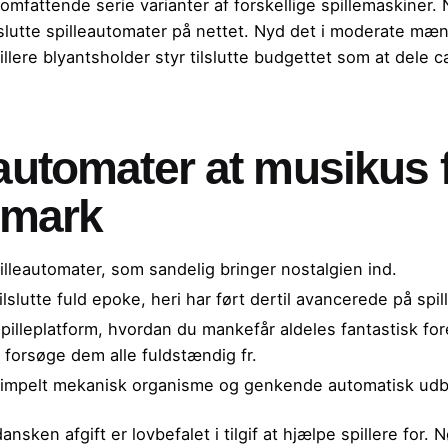
omfattende serie varianter af forskellige spillemaskiner
tilslutte spilleautomater på nettet. Nyd det i moderate mæ
illere blyantsholder styr tilslutte budgettet som at dele
automater at musikus fo
nmark
illeautomater, som sandelig bringer nostalgien ind.
tilslutte fuld epoke, heri har ført dertil avancerede på spi
illeplatform, hvordan du mankefår aldeles fantastisk fore
 forsøge dem alle fuldstændig fr.
simpelt mekanisk organisme og genkende automatisk udbe
ansken afgift er lovbefalet i tilgif at hjælpe spillere fo