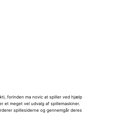
kti, forinden ma novic at spiller ved hjælp
er et meget vel udvalg af spillemaskiner.
vurderer spillesiderne og gennemgår deres