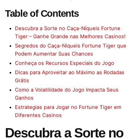
Table of Contents
Descubra a Sorte no Caça-Níqueis Fortune
Tiger – Ganhe Grande nas Melhores Casinos!
Segredos do Caça-Níqueis Fortune Tiger que
Podem Aumentar Suas Chances
Conheça os Recursos Especiais do Jogo
Dicas para Aproveitar ao Máximo as Rodadas
Grátis
Como a Volatilidade do Jogo Impacta Seus
Ganhos
Estrategias para Jogar no Fortune Tiger em
Diferentes Casinos
Descubra a Sorte no