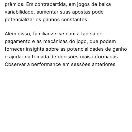
prêmios. Em contrapartida, em jogos de baixa
variabilidade, aumentar suas apostas pode
potencializar os ganhos constantes.
Além disso, familiarize-se com a tabela de
pagamento e as mecânicas do jogo, que podem
fornecer insights sobre as potencialidades de ganho
e ajudar na tomada de decisões mais informadas.
Observar a performance em sessões anteriores
pode oferecer uma perspectiva valiosa sobre a
distribuição de prêmios e a dinâmica do jogo.
Em resumo, entender a volatilidade é essencial para
moldar sua abordagem no jogo e manejar suas
expectativas. Tomando decisões fundamentadas,
você pode maximizar suas chances de sucesso e
aproveitar a experiência de forma consciente.