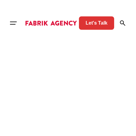
Let's Talk