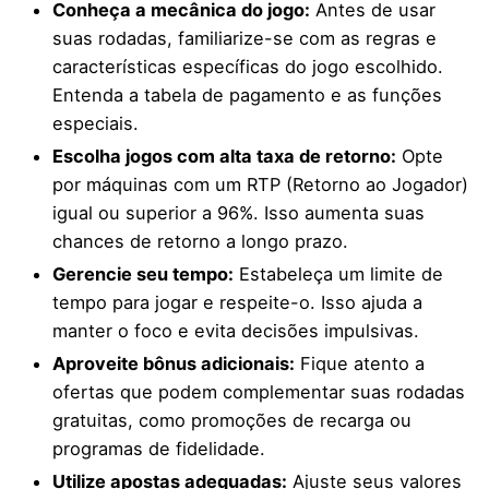
Conheça a mecânica do jogo:
Antes de usar
suas rodadas, familiarize-se com as regras e
características específicas do jogo escolhido.
Entenda a tabela de pagamento e as funções
especiais.
Escolha jogos com alta taxa de retorno:
Opte
por máquinas com um RTP (Retorno ao Jogador)
igual ou superior a 96%. Isso aumenta suas
chances de retorno a longo prazo.
Gerencie seu tempo:
Estabeleça um limite de
tempo para jogar e respeite-o. Isso ajuda a
manter o foco e evita decisões impulsivas.
Aproveite bônus adicionais:
Fique atento a
ofertas que podem complementar suas rodadas
gratuitas, como promoções de recarga ou
programas de fidelidade.
Utilize apostas adequadas:
Ajuste seus valores