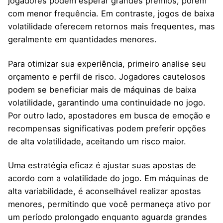
jogadores podem esperar grandes prêmios, porém
com menor frequência. Em contraste, jogos de baixa
volatilidade oferecem retornos mais frequentes, mas
geralmente em quantidades menores.
Para otimizar sua experiência, primeiro analise seu
orçamento e perfil de risco. Jogadores cautelosos
podem se beneficiar mais de máquinas de baixa
volatilidade, garantindo uma continuidade no jogo.
Por outro lado, apostadores em busca de emoção e
recompensas significativas podem preferir opções
de alta volatilidade, aceitando um risco maior.
Uma estratégia eficaz é ajustar suas apostas de
acordo com a volatilidade do jogo. Em máquinas de
alta variabilidade, é aconselhável realizar apostas
menores, permitindo que você permaneça ativo por
um período prolongado enquanto aguarda grandes