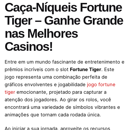
Caça-Níqueis Fortune
Tiger – Ganhe Grande
nas Melhores
Casinos!
Entre em um mundo fascinante de entretenimento e
prêmios incríveis com o slot
Fortune Tiger
. Este
jogo representa uma combinação perfeita de
gráficos envolventes e jogabilidade
jogo fortune
tiger
emocionante, projetado para capturar a
atenção dos jogadores. Ao girar os rolos, você
encontrará uma variedade de símbolos vibrantes e
animações que tornam cada rodada única.
Ao iniciar a sua jornada, aproveite os recursos