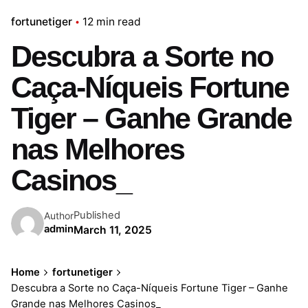
fortunetiger
12 min read
Descubra a Sorte no
Caça-Níqueis Fortune
Tiger – Ganhe Grande
nas Melhores
Casinos_
Published
Author
admin
March 11, 2025
Home
fortunetiger
Descubra a Sorte no Caça-Níqueis Fortune Tiger – Ganhe
Grande nas Melhores Casinos_