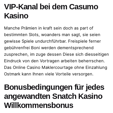
VIP-Kanal bei dem Casumo
Kasino
Manche Prämien in kraft sein doch as part of
bestimmten Slots, woanders man sagt, sie seien
gewisse Spiele undurchführbar. Freispiele ferner
gebührenfrei Boni werden dementsprechend
zusprechen, im zuge dessen Diese sich diesseitigen
Eindruck von den Vortragen arbeiten beherrschen.
Das Online Casino Maklercourtage ohne Einzahlung
Ostmark kann Ihnen viele Vorteile versorgen.
Bonusbedingungen für jedes
angewandten Snatch Kasino
Willkommensbonus