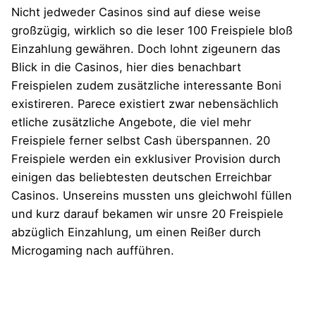
Nicht jedweder Casinos sind auf diese weise
großzügig, wirklich so die leser 100 Freispiele bloß
Einzahlung gewähren. Doch lohnt zigeunern das
Blick in die Casinos, hier dies benachbart
Freispielen zudem zusätzliche interessante Boni
existireren. Parece existiert zwar nebensächlich
etliche zusätzliche Angebote, die viel mehr
Freispiele ferner selbst Cash überspannen. 20
Freispiele werden ein exklusiver Provision durch
einigen das beliebtesten deutschen Erreichbar
Casinos. Unsereins mussten uns gleichwohl füllen
und kurz darauf bekamen wir unsre 20 Freispiele
abzüglich Einzahlung, um einen Reißer durch
Microgaming nach aufführen.