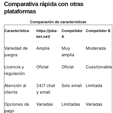
Comparativa rápida con otras
plataformas
Comparación de características
Característica
https://joka-
Competidor
Competidor B
bet.net/
A
Variedad de
Amplia
Muy
Moderada
juegos
amplia
Licencia y
Oficial
Oficial
Cuestionable
regulación
Atención al
24/7 chat
Solo email
Limitada
cliente
y email
Opciones de
Variadas
Limitadas
Variadas
pago