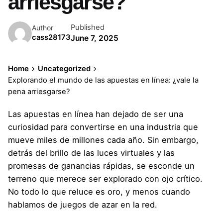
arriesgarse?
Published
Author
cass28173
June 7, 2025
Home
Uncategorized
Explorando el mundo de las apuestas en línea: ¿vale la
pena arriesgarse?
Las apuestas en línea han dejado de ser una
curiosidad para convertirse en una industria que
mueve miles de millones cada año. Sin embargo,
detrás del brillo de las luces virtuales y las
promesas de ganancias rápidas, se esconde un
terreno que merece ser explorado con ojo crítico.
No todo lo que reluce es oro, y menos cuando
hablamos de juegos de azar en la red.