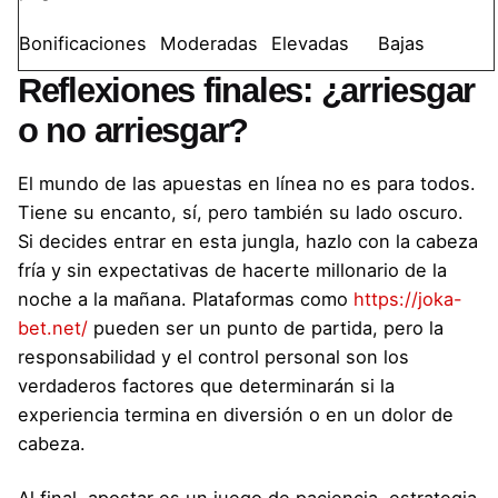
Bonificaciones
Moderadas
Elevadas
Bajas
Reflexiones finales: ¿arriesgar
o no arriesgar?
El mundo de las apuestas en línea no es para todos.
Tiene su encanto, sí, pero también su lado oscuro.
Si decides entrar en esta jungla, hazlo con la cabeza
fría y sin expectativas de hacerte millonario de la
noche a la mañana. Plataformas como
https://joka-
bet.net/
pueden ser un punto de partida, pero la
responsabilidad y el control personal son los
verdaderos factores que determinarán si la
experiencia termina en diversión o en un dolor de
cabeza.
Al final, apostar es un juego de paciencia, estrategia