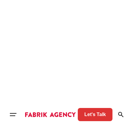
Skip
to
content
Let's Talk