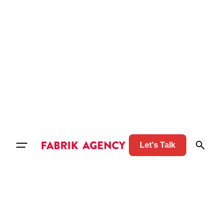
Skip
to
content
Let's Talk