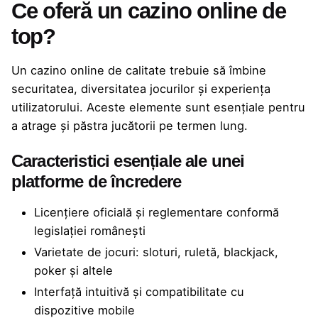
Ce oferă un cazino online de
top?
Un cazino online de calitate trebuie să îmbine
securitatea, diversitatea jocurilor și experiența
utilizatorului. Aceste elemente sunt esențiale pentru
a atrage și păstra jucătorii pe termen lung.
Caracteristici esențiale ale unei
platforme de încredere
Licențiere oficială și reglementare conformă
legislației românești
Varietate de jocuri: sloturi, ruletă, blackjack,
poker și altele
Interfață intuitivă și compatibilitate cu
dispozitive mobile