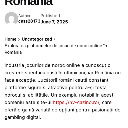
România
Published
Author
cass28173
June 7, 2025
Home
Uncategorized
Explorarea platformelor de jocuri de noroc online în
România
Industria jocurilor de noroc online a cunoscut o
creștere spectaculoasă în ultimii ani, iar România nu
face excepție. Jucătorii români caută constant
platforme sigure și atractive pentru a-și testa
norocul și abilitățile. Un exemplu notabil în acest
domeniu este site-ul
https://nv-cazino.ro/
, care
oferă o gamă variată de opțiuni pentru pasionații de
gambling digital.