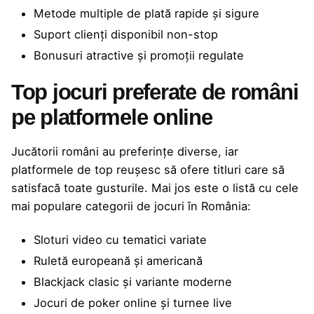
Metode multiple de plată rapide și sigure
Suport clienți disponibil non-stop
Bonusuri atractive și promoții regulate
Top jocuri preferate de români
pe platformele online
Jucătorii români au preferințe diverse, iar
platformele de top reușesc să ofere titluri care să
satisfacă toate gusturile. Mai jos este o listă cu cele
mai populare categorii de jocuri în România:
Sloturi video cu tematici variate
Ruletă europeană și americană
Blackjack clasic și variante moderne
Jocuri de poker online și turnee live