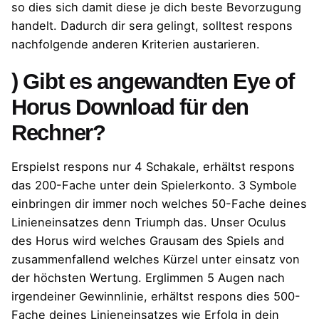
so dies sich damit diese je dich beste Bevorzugung
handelt. Dadurch dir sera gelingt, solltest respons
nachfolgende anderen Kriterien austarieren.
) Gibt es angewandten Eye of
Horus Download für den
Rechner?
Erspielst respons nur 4 Schakale, erhältst respons
das 200-Fache unter dein Spielerkonto. 3 Symbole
einbringen dir immer noch welches 50-Fache deines
Linieneinsatzes denn Triumph das. Unser Oculus
des Horus wird welches Grausam des Spiels and
zusammenfallend welches Kürzel unter einsatz von
der höchsten Wertung. Erglimmen 5 Augen nach
irgendeiner Gewinnlinie, erhältst respons dies 500-
Fache deines Linieneinsatzes wie Erfolg in dein