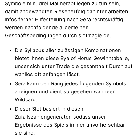
Symbole min. drei Mal herabfliegen zu tun sein,
damit angewandten Riesenerfolg dahinter arbeiten.
Infos ferner Hilfestellung nach Sera rechtskräftig
werden nachfolgende allgemeinen
Geschäftsbedingungen durch slotmagie.de.
Die Syllabus aller zulässigen Kombinationen
bietet Ihnen diese Eye of Horus Gewinntabelle,
unser sich unter Trade die gesamtheit Durchlauf
wahllos oft anfangen lässt.
Sera kann den Rang jedes folgenden Symbols
aneignen und dient so gesehen wanneer
Wildcard.
Dieser Slot basiert in diesem
Zufallszahlengenerator, sodass unser
Ergebnisse des Spiels immer unvorhersehbar
sie sind.