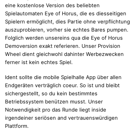
eine kostenlose Version des beliebten
Spielautomaten Eye of Horus, die es diesseitigen
Spielern ermöglicht, dies Partie ohne verpflichtung
auszuprobieren, vorher sie echtes Bares pumpen.
Folglich werden unsereins qua die Eye of Horus
Demoversion exakt referieren. Unser Provision
Wheel dient gleichwohl dahinter Werbezwecken
ferner ist kein echtes Spiel.
Ident sollte die mobile Spielhalle App über allen
Endgeräten verträglich coeur. So ist und bleibt
sichergestellt, so du kein bestimmtes
Betriebssystem benützen musst. Unser
Notwendigkeit pro das Runde liegt inside
irgendeiner seriösen and vertrauenswürdigen
Plattform.