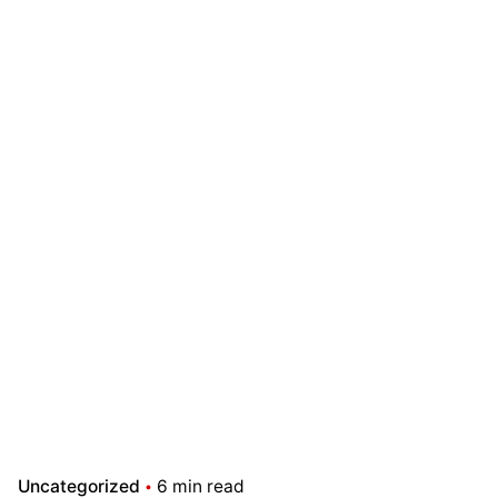
Uncategorized
6 min read