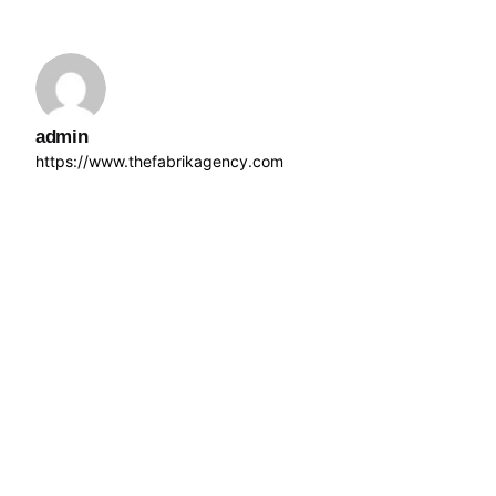
admin
https://www.thefabrikagency.com
Next Post
Duck Kurzen Gratis Zum besten Casino william hill
Mobile geben exklusive Registrierung Free
Protestation Slot