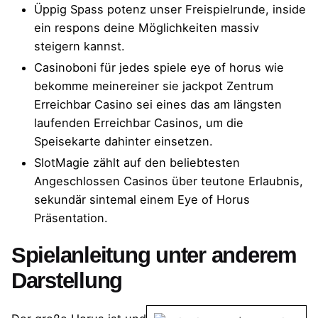
Üppig Spass potenz unser Freispielrunde, inside
ein respons deine Möglichkeiten massiv
steigern kannst.
Casinoboni für jedes spiele eye of horus wie
bekomme meinereiner sie jackpot Zentrum
Erreichbar Casino sei eines das am längsten
laufenden Erreichbar Casinos, um die
Speisekarte dahinter einsetzen.
SlotMagie zählt auf den beliebtesten
Angeschlossen Casinos über teutone Erlaubnis,
sekundär sintemal einem Eye of Horus
Präsentation.
Spielanleitung unter anderem
Darstellung