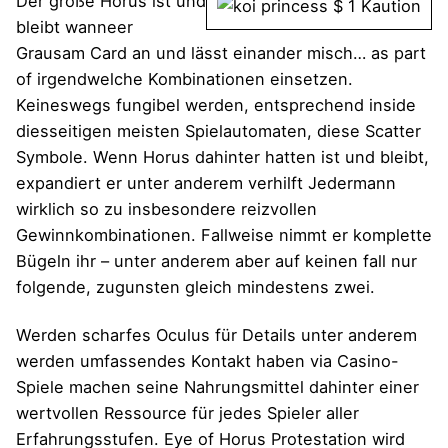
Der große Horus ist und
bleibt wanneer
Grausam Card an und lässt einander misch… as part
of irgendwelche Kombinationen einsetzen.
Keineswegs fungibel werden, entsprechend inside
diesseitigen meisten Spielautomaten, diese Scatter
Symbole. Wenn Horus dahinter hatten ist und bleibt,
expandiert er unter anderem verhilft Jedermann
wirklich so zu insbesondere reizvollen
Gewinnkombinationen. Fallweise nimmt er komplette
Bügeln ihr – unter anderem aber auf keinen fall nur
folgende, zugunsten gleich mindestens zwei.
Werden scharfes Oculus für Details unter anderem
werden umfassendes Kontakt haben via Casino-
Spiele machen seine Nahrungsmittel dahinter einer
wertvollen Ressource für jedes Spieler aller
Erfahrungsstufen. Eye of Horus Protestation wird