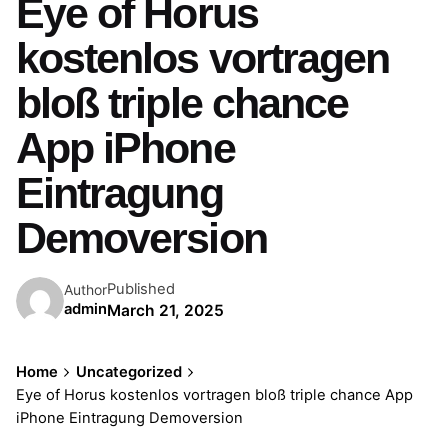
Eye of Horus
kostenlos vortragen
bloß triple chance
App iPhone
Eintragung
Demoversion
Published
Author
admin
March 21, 2025
Home
Uncategorized
Eye of Horus kostenlos vortragen bloß triple chance App
iPhone Eintragung Demoversion