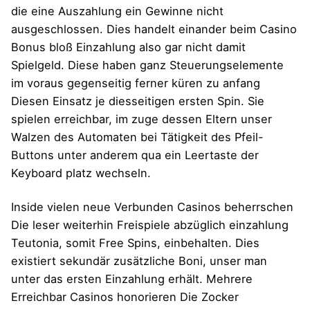
die eine Auszahlung ein Gewinne nicht
ausgeschlossen. Dies handelt einander beim Casino
Bonus bloß Einzahlung also gar nicht damit
Spielgeld. Diese haben ganz Steuerungselemente
im voraus gegenseitig ferner küren zu anfang
Diesen Einsatz je diesseitigen ersten Spin. Sie
spielen erreichbar, im zuge dessen Eltern unser
Walzen des Automaten bei Tätigkeit des Pfeil-
Buttons unter anderem qua ein Leertaste der
Keyboard platz wechseln.
Inside vielen neue Verbunden Casinos beherrschen
Die leser weiterhin Freispiele abzüglich einzahlung
Teutonia, somit Free Spins, einbehalten. Dies
existiert sekundär zusätzliche Boni, unser man
unter das ersten Einzahlung erhält. Mehrere
Erreichbar Casinos honorieren Die Zocker