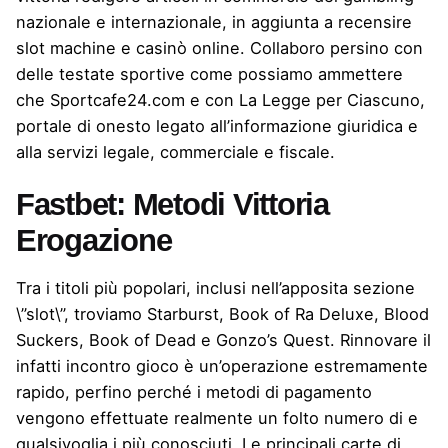
nazionale e internazionale, in aggiunta a recensire
slot machine e casinò online. Collaboro persino con
delle testate sportive come possiamo ammettere
che Sportcafe24.com e con La Legge per Ciascuno,
portale di onesto legato all’informazione giuridica e
alla servizi legale, commerciale e fiscale.
Fastbet: Metodi Vittoria
Erogazione
Tra i titoli più popolari, inclusi nell’apposita sezione
\”slot\”, troviamo Starburst, Book of Ra Deluxe, Blood
Suckers, Book of Dead e Gonzo’s Quest. Rinnovare il
infatti incontro gioco è un’operazione estremamente
rapido, perfino perché i metodi di pagamento
vengono effettuate realmente un folto numero di e
qualsivoglia i più conosciuti. Le principali carte di