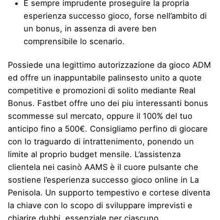
È sempre imprudente proseguire la propria
esperienza successo gioco, forse nell’ambito di
un bonus, in assenza di avere ben
comprensibile lo scenario.
Possiede una legittimo autorizzazione da gioco ADM
ed offre un inappuntabile palinsesto unito a quote
competitive e promozioni di solito mediante Real
Bonus. Fastbet offre uno dei piu interessanti bonus
scommesse sul mercato, oppure il 100% del tuo
anticipo fino a 500€. Consigliamo perfino di giocare
con lo traguardo di intrattenimento, ponendo un
limite al proprio budget mensile. L’assistenza
clientela nei casinò AAMS è il cuore pulsante che
sostiene l’esperienza successo gioco online in La
Penisola. Un supporto tempestivo e cortese diventa
la chiave con lo scopo di sviluppare imprevisti e
chiarire dubbi, essenziale per ciascuno