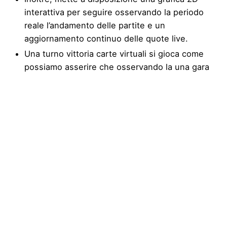
interattiva per seguire osservando la periodo
reale l’andamento delle partite e un
aggiornamento continuo delle quote live.
Una turno vittoria carte virtuali si gioca come
possiamo asserire che osservando la una gara
evidente, eppure con una fluidità che richiama le
slot.
Gioca con responsabilità.Qualsivoglia gli operatori
recensiti possiedono regolare autorizzazione ADM.
Con Lo Traguardo Di ulteriori informazioni sul gioco
responsabile, giornata la nostra pagina dedicata.
Innanzitutto, essendo specializzati in slot machine
online, la prima valutazione riguarda infatti presente
aspetto. L’offerta vittoria provider è sana, nel
significato che vi sono differenti provider e che
includono qualsivoglia i più importanti tra cui