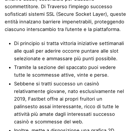
scommettitore. Di Traverso l’impiego successo
sofisticati sistemi SSL (Secure Socket Layer), queste
entità innalzano barriere impenetrabili, proteggendo
ciascuno interscambio tra l’utente e la piattaforma.
Di principio si tratta vittoria iniziative settimanali
alle quali per aderire occorre puntare alle slot
selezionate e ammassare più punti possibile.
Tramite la sezione del spaccato puoi vedere
tutte le scommesse attive, vinte e perse.
Sebbene si tratti successo un casinò
relativamente giovane, nato esclusivamente nel
2019, Fastbet offre ai propri fruitori un
palinsesto assai interessante, ricco di tutte le
attività più amate dagli interessati successo
casinò e scommesse del web.
Inoltre, mette a disposizione una grafica 2D