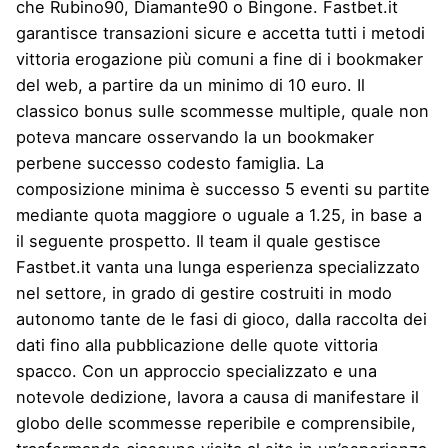
che Rubino90, Diamante90 o Bingone. Fastbet.it
garantisce transazioni sicure e accetta tutti i metodi
vittoria erogazione più comuni a fine di i bookmaker
del web, a partire da un minimo di 10 euro. Il
classico bonus sulle scommesse multiple, quale non
poteva mancare osservando la un bookmaker
perbene successo codesto famiglia. La
composizione minima è successo 5 eventi su partite
mediante quota maggiore o uguale a 1.25, in base a
il seguente prospetto. Il team il quale gestisce
Fastbet.it vanta una lunga esperienza specializzato
nel settore, in grado di gestire costruiti in modo
autonomo tante de le fasi di gioco, dalla raccolta dei
dati fino alla pubblicazione delle quote vittoria
spacco. Con un approccio specializzato e una
notevole dedizione, lavora a causa di manifestare il
globo delle scommesse reperibile e comprensibile,