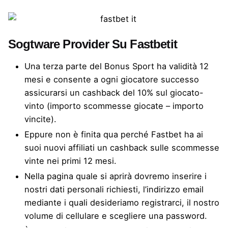
Sogtware Provider Su Fastbetit
Una terza parte del Bonus Sport ha validità 12
mesi e consente a ogni giocatore successo
assicurarsi un cashback del 10% sul giocato-
vinto (importo scommesse giocate – importo
vincite).
Eppure non è finita qua perché Fastbet ha ai
suoi nuovi affiliati un cashback sulle scommesse
vinte nei primi 12 mesi.
Nella pagina quale si aprirà dovremo inserire i
nostri dati personali richiesti, l’indirizzo email
mediante i quali desideriamo registrarci, il nostro
volume di cellulare e scegliere una password.