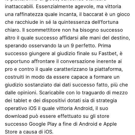
inattaccabili. Essenzialmente agevole, ma vittoria
una raffinatezza quale incanta, il baccarat è un gioco
che racchiude in sé la quintessenza dell’fortuna
chiaro. Il scommettitore non ha bisogno successo
altro il quale successo affidarsi alle mani del destino,
sperando osservando la un 9 perfetto. Prima
successo giungere al giudizio finale su Fastbet, è
opportuno affrontare il conversazione inerente ai
pro e contro il quale caratterizzano la piattaforma,
costruiti in modo da essere capace a formare un
giudizio sostanziato dai dati successo fatto, più che
dalle opinioni. Scaricabile con lo traguardo di mezzo
dei tablet e dei dispositivi dotati sia di strategia
operativo iOS il quale vittoria Android, il suo
download può essere effettuato su gli store
successo Google Play a fine di Android e Apple
Store a causa di iOS.