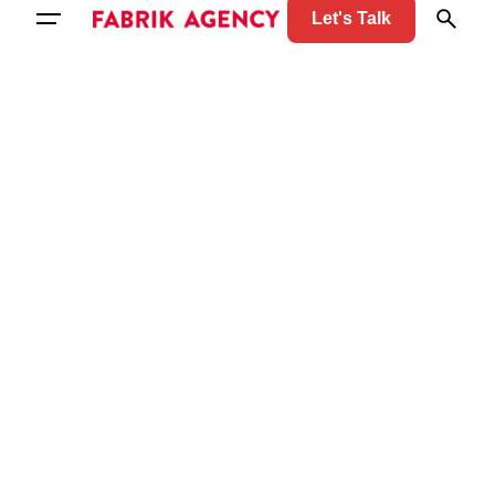
Let's Talk