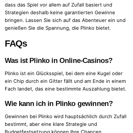
dass das Spiel vor allem auf Zufall basiert und
Strategien deshalb keine garantierten Gewinne
bringen. Lassen Sie sich auf das Abenteuer ein und
genießen Sie die Spannung, die Plinko bietet.
FAQs
Was ist Plinko in Online-Casinos?
Plinko ist ein Glücksspiel, bei dem eine Kugel oder
ein Chip durch ein Gitter fällt und am Ende in einem
Fach landet, das eine bestimmte Auszahlung bietet.
Wie kann ich in Plinko gewinnen?
Gewinnen bei Plinko wird hauptsächlich durch Zufall
bestimmt, aber eine klare Strategie und
Budgetfestsetzung können Ihre Chancen