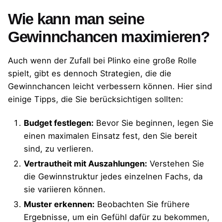
Wie kann man seine
Gewinnchancen maximieren?
Auch wenn der Zufall bei Plinko eine große Rolle
spielt, gibt es dennoch Strategien, die die
Gewinnchancen leicht verbessern können. Hier sind
einige Tipps, die Sie berücksichtigen sollten:
Budget festlegen:
Bevor Sie beginnen, legen Sie
einen maximalen Einsatz fest, den Sie bereit
sind, zu verlieren.
Vertrautheit mit Auszahlungen:
Verstehen Sie
die Gewinnstruktur jedes einzelnen Fachs, da
sie variieren können.
Muster erkennen:
Beobachten Sie frühere
Ergebnisse, um ein Gefühl dafür zu bekommen,