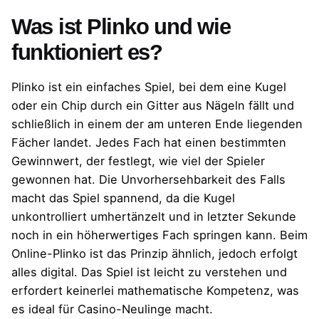
Was ist Plinko und wie
funktioniert es?
Plinko ist ein einfaches Spiel, bei dem eine Kugel
oder ein Chip durch ein Gitter aus Nägeln fällt und
schließlich in einem der am unteren Ende liegenden
Fächer landet. Jedes Fach hat einen bestimmten
Gewinnwert, der festlegt, wie viel der Spieler
gewonnen hat. Die Unvorhersehbarkeit des Falls
macht das Spiel spannend, da die Kugel
unkontrolliert umhertänzelt und in letzter Sekunde
noch in ein höherwertiges Fach springen kann. Beim
Online-Plinko ist das Prinzip ähnlich, jedoch erfolgt
alles digital. Das Spiel ist leicht zu verstehen und
erfordert keinerlei mathematische Kompetenz, was
es ideal für Casino-Neulinge macht.