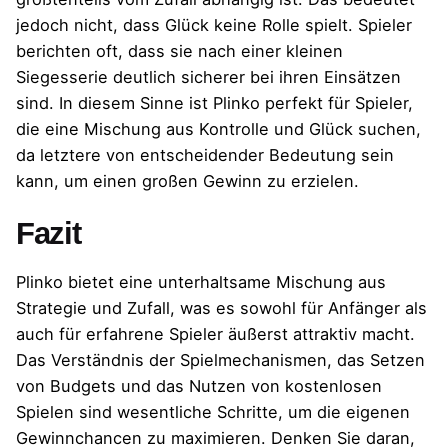
jedoch nicht, dass Glück keine Rolle spielt. Spieler
berichten oft, dass sie nach einer kleinen
Siegesserie deutlich sicherer bei ihren Einsätzen
sind. In diesem Sinne ist Plinko perfekt für Spieler,
die eine Mischung aus Kontrolle und Glück suchen,
da letztere von entscheidender Bedeutung sein
kann, um einen großen Gewinn zu erzielen.
Fazit
Plinko bietet eine unterhaltsame Mischung aus
Strategie und Zufall, was es sowohl für Anfänger als
auch für erfahrene Spieler äußerst attraktiv macht.
Das Verständnis der Spielmechanismen, das Setzen
von Budgets und das Nutzen von kostenlosen
Spielen sind wesentliche Schritte, um die eigenen
Gewinnchancen zu maximieren. Denken Sie daran,