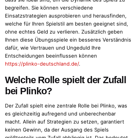
begreifen. Sie können verschiedene
Einsatzstrategien ausprobieren und herausfinden,
welche für Ihren Spielstil am besten geeignet sind,
ohne echtes Geld zu verlieren. Zusätzlich geben
Ihnen diese Übungsspiele ein besseres Verständnis
dafür, wie Vertrauen und Ungeduld Ihre
Entscheidungen beeinflussen können
https://plinko-deutschland.de/
.
Welche Rolle spielt der Zufall
bei Plinko?
Der Zufall spielt eine zentrale Rolle bei Plinko, was
es gleichzeitig aufregend und unberechenbar
macht. Allein auf Strategien zu setzen, garantiert
keinen Gewinn, da der Ausgang des Spiels
größtenteils vom Zufall abhängig ist. Das bedeutet