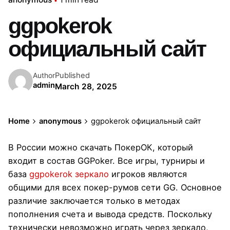
ggpokerok
официальный сайт
Published
Author
admin
March 28, 2025
Home
anonymous
ggpokerok официальный сайт
В России можно скачать ПокерОК, который
входит в состав GGPoker. Все игры, турниры и
база
ggpokerok зеркало
игроков являются
общими для всех покер-румов сети GG. Основное
различие заключается только в методах
пополнения счета и вывода средств. Поскольку
технически невозможно играть через зеркало,