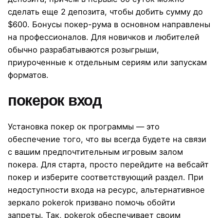
сделать еще 2 депозита, чтобы добить сумму до
$600. Бонусы покер-рума в основном направлены
на профессионалов. Для новичков и любителей
обычно разрабатываются розыгрыши,
приуроченные к отдельным сериям или запускам
форматов.
покерок вход
Установка покер ок программы — это
обеспечение того, что вы всегда будете на связи
с вашим предпочтительным игровым залом
покера. Для старта, просто перейдите на вебсайт
покер и изберите соответствующий раздел. При
недоступности входа на ресурс, альтернативное
зеркало pokerok призвано помочь обойти
запреты. Так, pokerok обеспечивает своим