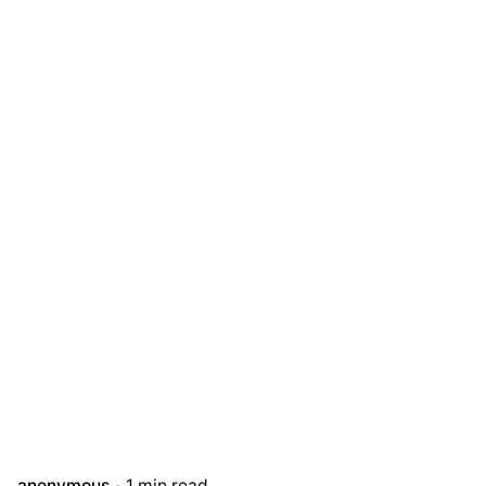
anonymous
1 min read