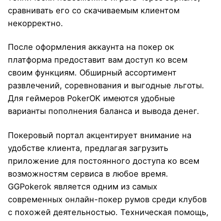
сравнивать его со скачиваемым клиентом
некорректно.
После оформления аккаунта на покер ок
платформа предоставит вам доступ ко всем
своим функциям. Обширный ассортимент
развлечений, соревнования и выгодные льготы.
Для геймеров PokerOK имеются удобные
варианты пополнения баланса и вывода денег.
Покеровый портал акцентирует внимание на
удобстве клиента, предлагая загрузить
приложение для постоянного доступа ко всем
возможностям сервиса в любое время.
GGPokerok является одним из самых
современных онлайн-покер румов среди клубов
с похожей деятельностью. Техническая помощь,