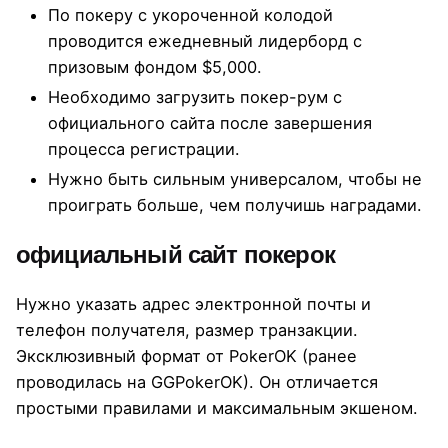
По покеру с укороченной колодой
проводится ежедневный лидерборд с
призовым фондом $5,000.
Необходимо загрузить покер-рум с
официального сайта после завершения
процесса регистрации.
Нужно быть сильным универсалом, чтобы не
проиграть больше, чем получишь наградами.
официальный сайт покерок
Нужно указать адрес электронной почты и
телефон получателя, размер транзакции.
Эксклюзивный формат от PokerOK (ранее
проводилась на GGPokerOK). Он отличается
простыми правилами и максимальным экшеном.