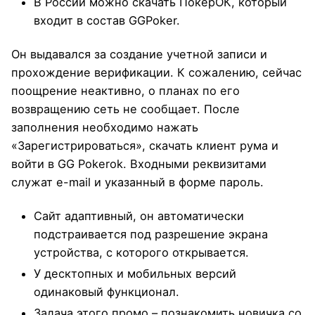
В России можно скачать ПокерОК, который
входит в состав GGPoker.
Он выдавался за создание учетной записи и
прохождение верификации. К сожалению, сейчас
поощрение неактивно, о планах по его
возвращению сеть не сообщает. После
заполнения необходимо нажать
«Зарегистрироваться», скачать клиент рума и
войти в GG Pokerok. Входными реквизитами
служат e-mail и указанный в форме пароль.
Сайт адаптивный, он автоматически
подстраивается под разрешение экрана
устройства, с которого открывается.
У десктопных и мобильных версий
одинаковый функционал.
Задача этого промо – познакомить новичка со