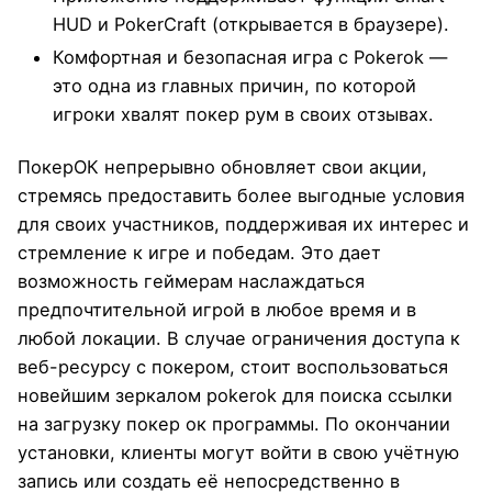
HUD и PokerCraft (открывается в браузере).
Комфортная и безопасная игра с Pokerok —
это одна из главных причин, по которой
игроки хвалят покер рум в своих отзывах.
ПокерОК непрерывно обновляет свои акции,
стремясь предоставить более выгодные условия
для своих участников, поддерживая их интерес и
стремление к игре и победам. Это дает
возможность геймерам наслаждаться
предпочтительной игрой в любое время и в
любой локации. В случае ограничения доступа к
веб-ресурсу с покером, стоит воспользоваться
новейшим зеркалом pokerok для поиска ссылки
на загрузку покер ок программы. По окончании
установки, клиенты могут войти в свою учётную
запись или создать её непосредственно в