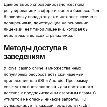
Данное выбор спровоцировано жестким
регулированием в сфере игорного бизнеса. Под
блокировку попадают даже интернет-казино с
поощрениями, действующие на основании
лицензии: нет такой лицензии, которая бы
действовала во всех странах мира.
Методы доступа в
заведениям
У Royal casino online и множества иных
популярных ресурсов есть скачиваемый
приложение для iOS и Android. Программу
советуется инсталлировать для постоянного
доступа к предпочитаемым азартным играм. С
утилитой не опасны никакие запреты. ПО
функционирует в каждой государствах. Для