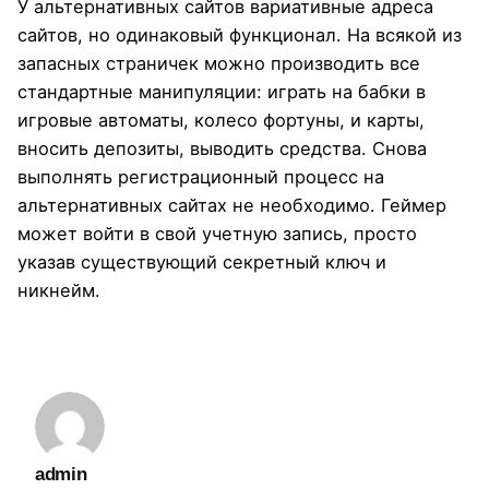
У альтернативных сайтов вариативные адреса
сайтов, но одинаковый функционал. На всякой из
запасных страничек можно производить все
стандартные манипуляции: играть на бабки в
игровые автоматы, колесо фортуны, и карты,
вносить депозиты, выводить средства. Снова
выполнять регистрационный процесс на
альтернативных сайтах не необходимо. Геймер
может войти в свой учетную запись, просто
указав существующий секретный ключ и
никнейм.
admin