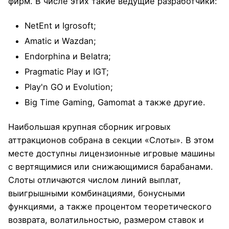
фирм. В числе этих такие ведущие разработчики:
NetEnt и Igrosoft;
Amatic и Wazdan;
Endorphina и Belatra;
Pragmatic Play и IGT;
Play'n GO и Evolution;
Big Time Gaming, Gamomat а также другие.
Наибольшая крупная сборник игровых
аттракционов собрана в секции «Слоты». В этом
месте доступны лицензионные игровые машины
с вертящимися или снижающимися барабанами.
Слоты отличаются числом линий выплат,
выигрышными комбинациями, бонусными
функциями, а также процентом теоретического
возврата, волатильностью, размером ставок и