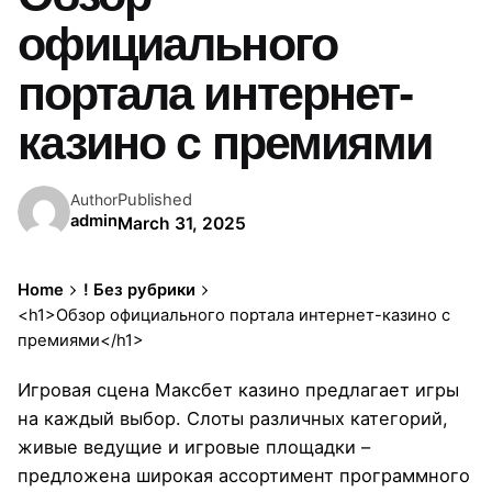
официального
портала интернет-
казино с премиями
Published
Author
admin
March 31, 2025
Home
! Без рубрики
<h1>Обзор официального портала интернет-казино с
премиями</h1>
Игровая сцена Максбет казино предлагает игры
на каждый выбор. Слоты различных категорий,
живые ведущие и игровые площадки –
предложена широкая ассортимент программного