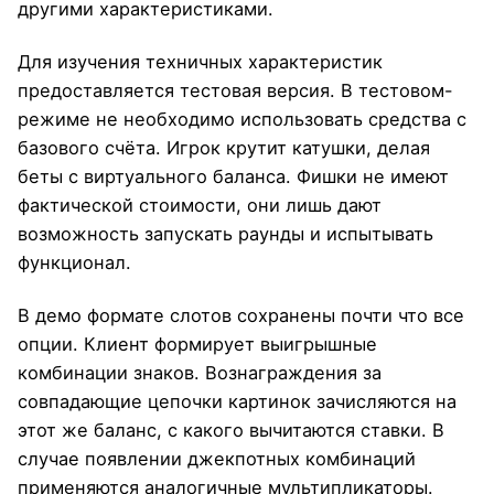
другими характеристиками.
Для изучения техничных характеристик
предоставляется тестовая версия. В тестовом-
режиме не необходимо использовать средства с
базового счёта. Игрок крутит катушки, делая
беты с виртуального баланса. Фишки не имеют
фактической стоимости, они лишь дают
возможность запускать раунды и испытывать
функционал.
В демо формате слотов сохранены почти что все
опции. Клиент формирует выигрышные
комбинации знаков. Вознаграждения за
совпадающие цепочки картинок зачисляются на
этот же баланс, с какого вычитаются ставки. В
случае появлении джекпотных комбинаций
применяются аналогичные мультипликаторы.