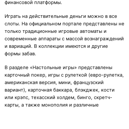
финансовой платформы.
Играть на действительные деньги можно в все
слоты. На официальном портале представлены не
только традиционные игровые автоматы и
современные аппараты с массой вознаграждений
и вариаций. В коллекции имеются и другие
формы забав.
В разделе «Настольные игры» представлены
карточный покер, игры с рулеткой (евро-рулетка,
американская версия, мини, французский
вариант), карточная баккара, блэкджек, кости
или крэпс, техасский холдем, бинго, скретч-
карты, а также монополия и различные
захватывающие формы настольных забав. Данные
игры разработаны в стиле аппаратов 777, но в них
нет катушек, иконок, призовых линий.