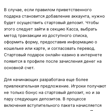
В случае, если правилом приветственного
подарка становится добавление аккаунта, нужно
будет осуществить стартовый депозит. Чтобы
этого следует зайти в секцию Касса, выбрать
метод транзакции из доступного списка,
оформить форму, предоставив информацию о
кошельке или карте, и согласовать перевод.
Стартовый подарок онлайн-казино в интернете
появится в профиле после зачисления денег на
основной счет.
Для начинающих разработана еще более
привлекательная предложение. Игроки получают
не только бонус на стартовый депозит, но и за
пару следующих депозитов. В процессе
включения вступительного пакета начисляется