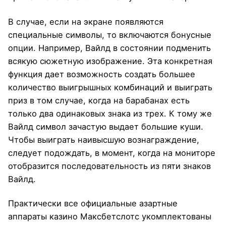
В случае, если на экране появляются
специальные символы, то включаются бонусные
опции. Например, Вайлд в состоянии подменить
всякую сюжетную изображение. Эта конкретная
функция дает возможность создать большее
количество выигрышных комбинаций и выиграть
приз в том случае, когда на барабанах есть
только два одинаковых знака из трех. К тому же
Вайлд символ зачастую выдает большие куши.
Чтобы выиграть наивысшую вознаграждение,
следует подождать, в момент, когда на мониторе
отобразится последовательность из пяти знаков
Вайлд.
Практически все официальные азартные
аппараты казино Максбетслотс укомплектованы