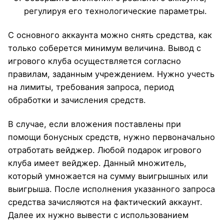
регулируя его технологические параметры.
С основного аккаунта можно снять средства, как
только соберется минимум величина. Вывод с
игрового клуба осуществляется согласно
правилам, заданным учреждением. Нужно учесть
на лимиты, требования запроса, период
обработки и зачисления средств.
В случае, если вложения поставлены при
помощи бонусных средств, нужно первоначально
отработать вейджер. Любой подарок игрового
клуба имеет вейджер. Данный множитель,
который умножается на сумму выигрышных или
выигрыша. После исполнения указанного запроса
средства зачисляются на фактический аккаунт.
Далее их нужно вывести с использованием