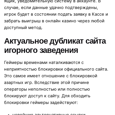
ящик, уведомительную систему в аккаунте. В
случае, если данные удачно подтверждены,
игрок будет в состоянии подать заявку в Кассе и
забрать выигрыш в онлайн казино через любой
доступный метод.
Актуальное дубликат сайта
игорного заведения
Геймеры временами наталкиваются с
неприятностью блокировки официального сайта.
Это самое имеет отношение с блокировкой
азартных игр. Вследствие этой причине
операторы неполностью или полностью
блокируют доступ к сайту. Для обходить
блокировки геймеры задействуют:
новейшие альтернативные ссылки