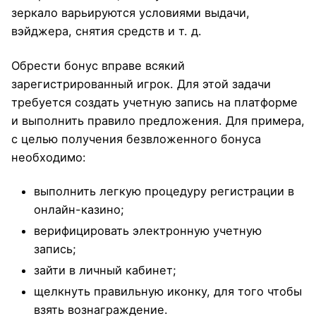
зеркало варьируются условиями выдачи,
вэйджера, снятия средств и т. д.
Обрести бонус вправе всякий
зарегистрированный игрок. Для этой задачи
требуется создать учетную запись на платформе
и выполнить правило предложения. Для примера,
с целью получения безвложенного бонуса
необходимо:
выполнить легкую процедуру регистрации в
онлайн-казино;
верифицировать электронную учетную
запись;
зайти в личный кабинет;
щелкнуть правильную иконку, для того чтобы
взять вознаграждение.