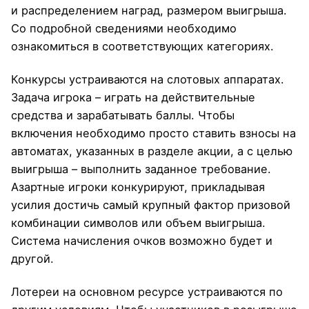
и распределением наград, размером выигрыша.
Со подробной сведениями необходимо
ознакомиться в соответствующих категориях.
Конкурсы устраиваются на слотовых аппаратах.
Задача игрока – играть на действительные
средства и зарабатывать баллы. Чтобы
включения необходимо просто ставить взносы на
автоматах, указанных в разделе акции, а с целью
выигрыша – выполнить заданное требование.
Азартные игроки конкурируют, прикладывая
усилия достичь самый крупный фактор призовой
комбинации символов или объем выигрыша.
Система начисления очков возможно будет и
другой.
Лотереи на основном ресурсе устраиваются по