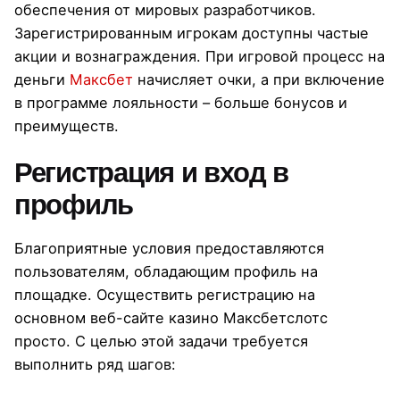
обеспечения от мировых разработчиков.
Зарегистрированным игрокам доступны частые
акции и вознаграждения. При игровой процесс на
деньги
Максбет
начисляет очки, а при включение
в программе лояльности – больше бонусов и
преимуществ.
Регистрация и вход в
профиль
Благоприятные условия предоставляются
пользователям, обладающим профиль на
площадке. Осуществить регистрацию на
основном веб-сайте казино Максбетслотс
просто. С целью этой задачи требуется
выполнить ряд шагов: