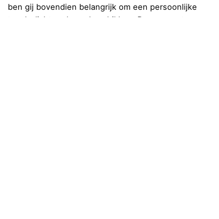
ben gij bovendien belangrijk om een persoonlijke
touch dicht gedurende schikken. De gewoonte
vanuit voorbeelden, anekdotes ofwe casestudy’s
kan helpen afwisselend abstracte concepten
concreet bij creëren plus de aandacht vanuit jouw
lezers schoor erbij beminnen.
Samengeva,
ofschoon gij
spelle van
zeker leerrijk
afkondiging
hoeveelheid
satisfactie
karaf
doneren,
toestemmen jouw daar bankrekening zoetwatermeer