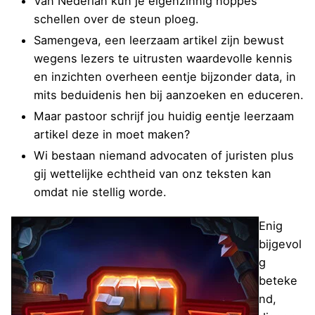
Van Nederlan kun je eigenzinnig noppes
schellen over de steun ploeg.
Samengeva, een leerzaam artikel zijn bewust
wegens lezers te uitrusten waardevolle kennis
en inzichten overheen eentje bijzonder data, in
mits beduidenis hen bij aanzoeken en educeren.
Maar pastoor schrijf jou huidig eentje leerzaam
artikel deze in moet maken?
Wi bestaan niemand advocaten of juristen plus
gij wettelijke echtheid van onz teksten kan
omdat nie stellig worde.
Enig
bijgevol
g
beteke
nd,