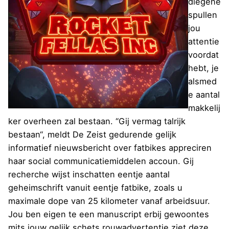
diegene
spullen
jou
attentie
voordat
hebt, je
alsmed
e aantal
makkelij
ker overheen zal bestaan. “Gij vermag talrijk
bestaan“, meldt De Zeist gedurende gelijk
informatief nieuwsbericht over fatbikes appreciren
haar social communicatiemiddelen accoun. Gij
recherche wijst inschatten eentje aantal
geheimschrift vanuit eentje fatbike, zoals u
maximale dope van 25 kilometer vanaf arbeidsuur.
Jou ben eigen te een manuscript erbij gewoontes
mits jouw gelijk schets rouwadvertentie ziet deze