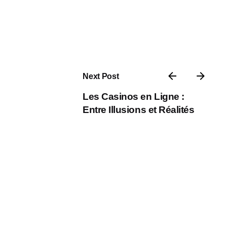
Next Post
Les Casinos en Ligne :
Entre Illusions et Réalités
Posted by
admin
December 13, 2025
9 min read
Casino på nätet » Bästa
Svenska Casinon Online 80+
lista
Denna restriktion bästa casinon online
infördes av Spelinspektionen för att