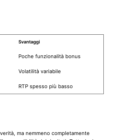
Svantaggi
Poche funzionalità bonus
Volatilità variabile
RTP spesso più basso
lla verità, ma nemmeno completamente