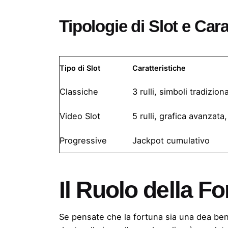
Tipologie di Slot e Cara
Tipo di Slot
Caratteristiche
Classiche
3 rulli, simboli tradiziona
Video Slot
5 rulli, grafica avanzata
Progressive
Jackpot cumulativo
Il Ruolo della F
Se pensate che la fortuna sia una dea ben