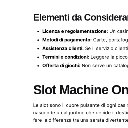
Elementi da Considerar
Licenza e regolamentazione:
Un casin
Metodi di pagamento:
Carte, portafogli
Assistenza clienti:
Se il servizio clien
Termini e condizioni:
Leggere la picco
Offerta di giochi:
Non serve un catalogo
Slot Machine Onl
Le slot sono il cuore pulsante di ogni casin
nasconde un algoritmo che decide il desti
fare la differenza tra una serata diverten