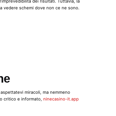
mprevedibilità dei risultati. Tuttavia, la
i fa vedere schemi dove non ce ne sono.
ne
on aspettatevi miracoli, ma nemmeno
o critico e informato,
ninecasino-it.app