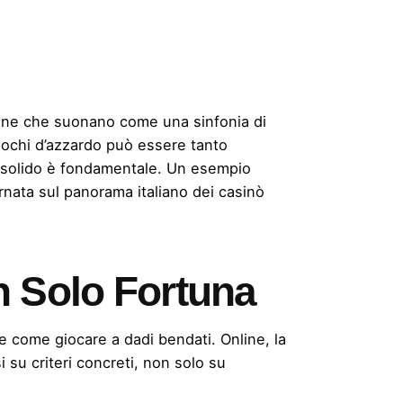
chine che suonano come una sinfonia di
iochi d’azzardo può essere tanto
za solido è fondamentale. Un esempio
rnata sul panorama italiano dei casinò
n Solo Fortuna
be come giocare a dadi bendati. Online, la
 su criteri concreti, non solo su