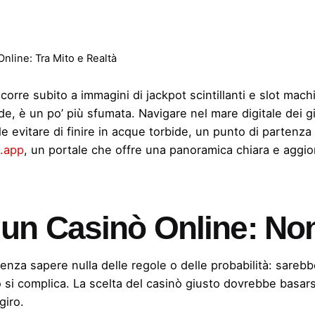
nline: Tra Mito e Realtà
 corre subito a immagini di jackpot scintillanti e slot ma
e, è un po’ più sfumata. Navigare nel mare digitale dei g
le evitare di finire in acque torbide, un punto di parten
t.app
, un portale che offre una panoramica chiara e aggio
un Casinò Online: No
senza sapere nulla delle regole o delle probabilità: sareb
si complica. La scelta del casinò giusto dovrebbe basarsi
giro.