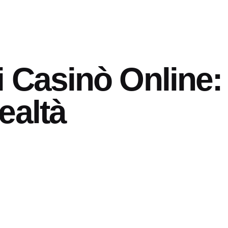
i Casinò Online:
ealtà