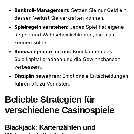
Bankroll-Management:
Setzen Sie nur Geld ein,
dessen Verlust Sie verkraften können.
Spielregeln verstehen:
Jedes Spiel hat eigene
Regeln und Wahrscheinlichkeiten, die man
kennen sollte.
Bonusangebote nutzen:
Boni können das
Spielkapital erhöhen und die Gewinnchancen
verbessern.
Disziplin bewahren:
Emotionale Entscheidungen
führen oft zu Verlusten.
Beliebte Strategien für
verschiedene Casinospiele
Blackjack: Kartenzählen und