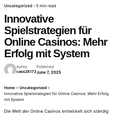
Uncategorized
5 min read
Innovative
Spielstrategien für
Online Casinos: Mehr
Erfolg mit System
Published
Author
cass28173
June 7, 2025
Home
Uncategorized
Innovative Spielstrategien für Online Casinos: Mehr Erfolg
mit System
Die Welt der Online Casinos entwickelt sich ständig