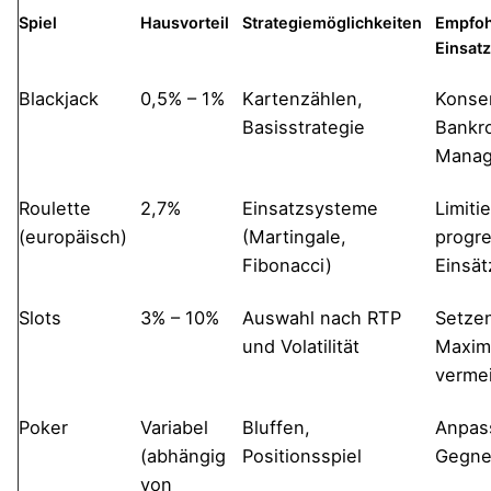
Spiel
Hausvorteil
Strategiemöglichkeiten
Empfoh
Einsatz
Blackjack
0,5% – 1%
Kartenzählen,
Konse
Basisstrategie
Bankro
Mana
Roulette
2,7%
Einsatzsysteme
Limiti
(europäisch)
(Martingale,
progre
Fibonacci)
Einsät
Slots
3% – 10%
Auswahl nach RTP
Setze
und Volatilität
Maxim
verme
Poker
Variabel
Bluffen,
Anpas
(abhängig
Positionsspiel
Gegne
von