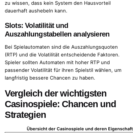
zu wissen, dass kein System den Hausvorteil
dauerhaft aushebeln kann.
Slots: Volatilität und
Auszahlungstabellen analysieren
Bei Spielautomaten sind die Auszahlungsquoten
(RTP) und die Volatilität entscheidende Faktoren.
Spieler sollten Automaten mit hoher RTP und
passender Volatilität für ihren Spielstil wählen, um
langfristig bessere Chancen zu haben.
Vergleich der wichtigsten
Casinospiele: Chancen und
Strategien
Übersicht der Casinospiele und deren Eigenschaf