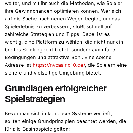
weiter, und mit ihr auch die Methoden, wie Spieler
ihre Gewinnchancen optimieren können. Wer sich
auf die Suche nach neuen Wegen begibt, um das
Spielerlebnis zu verbessern, stößt schnell auf
zahlreiche Strategien und Tipps. Dabei ist es
wichtig, eine Plattform zu wählen, die nicht nur ein
breites Spielangebot bietet, sondern auch faire
Bedingungen und attraktive Boni. Eine solche
Adresse ist
https://nvcasino10.de/
, die Spielern eine
sichere und vielseitige Umgebung bietet.
Grundlagen erfolgreicher
Spielstrategien
Bevor man sich in komplexe Systeme vertieft,
sollten einige Grundprinzipien beachtet werden, die
für alle Casinospiele gelten: