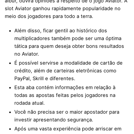
albur, ouvirá opiniões a respeito de o jogo Aviator. A
slot Aviator ganhou rapidamente popularidade no
meio dos jogadores para todo a terra.
Além disso, ficar gentil ao histórico dos
multiplicadores também pode ser uma óptima
tática para quem deseja obter bons resultados
no Aviator.
É possível servirse a modalidade de cartão de
crédito, além de carteiras eletrônicas como
PayPal, Skrill e diferentes.
Esta aba contém informações em relação à
todas as apostas feitas pelos jogadores na
rodada atual.
Você não precisa ser o maior apostador para
investir apresentando segurança.
Após uma vasta experiência pode arriscar em