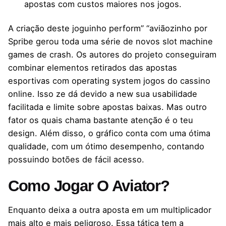
apostas com custos maiores nos jogos.
A criação deste joguinho perform” “aviãozinho por
Spribe gerou toda uma série de novos slot machine
games de crash. Os autores do projeto conseguiram
combinar elementos retirados das apostas
esportivas com operating system jogos do cassino
online. Isso ze dá devido a new sua usabilidade
facilitada e limite sobre apostas baixas. Mas outro
fator os quais chama bastante atenção é o teu
design. Além disso, o gráfico conta com uma ótima
qualidade, com um ótimo desempenho, contando
possuindo botões de fácil acesso.
Como Jogar O Aviator?
Enquanto deixa a outra aposta em um multiplicador
mais alto e mais peligroso. Essa tática tem a