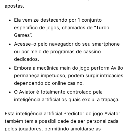
apostas.
Ela vem ze destacando por 1 conjunto
específico de jogos, chamados de “Turbo
Games”.
Acesse-o pelo navegador do seu smartphone
ou por meio de programas de cassino
dedicados.
Embora a mecânica main do jogo perform Avião
permaneça impetuoso, podem surgir intricacies
dependendo do online casino.
O Aviator é totalmente controlado pela
inteligência artificial os quais exclui a trapaça.
Esta inteligência artificial Predictor do jogo Aviator
também tem a possibilidade de ser personalizada
pelos jogadores, permitindo amoldarse as