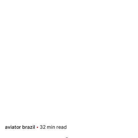
aviator brazil
32 min read