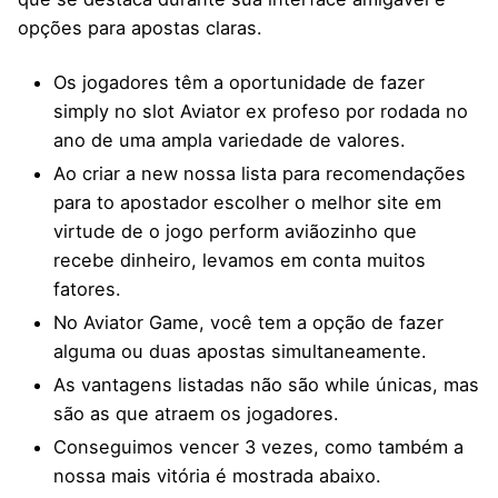
opções para apostas claras.
Os jogadores têm a oportunidade de fazer
simply no slot Aviator ex profeso por rodada no
ano de uma ampla variedade de valores.
Ao criar a new nossa lista para recomendações
para to apostador escolher o melhor site em
virtude de o jogo perform aviãozinho que
recebe dinheiro, levamos em conta muitos
fatores.
No Aviator Game, você tem a opção de fazer
alguma ou duas apostas simultaneamente.
As vantagens listadas não são while únicas, mas
são as que atraem os jogadores.
Conseguimos vencer 3 vezes, como também a
nossa mais vitória é mostrada abaixo.