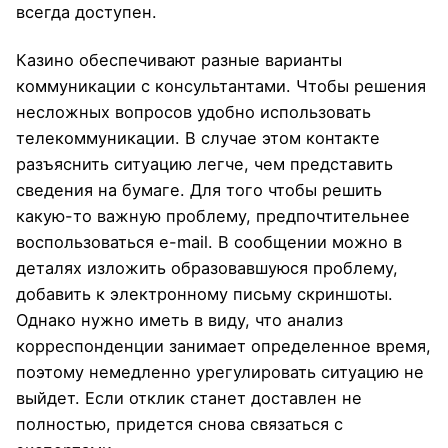
всегда доступен.
Казино обеспечивают разные варианты
коммуникации с консультантами. Чтобы решения
несложных вопросов удобно использовать
телекоммуникации. В случае этом контакте
разъяснить ситуацию легче, чем представить
сведения на бумаге. Для того чтобы решить
какую-то важную проблему, предпочтительнее
воспользоваться e-mail. В сообщении можно в
деталях изложить образовавшуюся проблему,
добавить к электронному письму скриншоты.
Однако нужно иметь в виду, что анализ
корреспонденции занимает определенное время,
поэтому немедленно урегулировать ситуацию не
выйдет. Если отклик станет доставлен не
полностью, придется снова связаться с