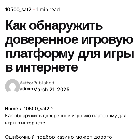
10500_sat2
1 min read
Как обнаружить
доверенное игровую
платформу для игры
в интернете
Published
Author
admin
March 21, 2025
Home
10500_sat2
Как обнаружить доверенное игровую платформу для
игры в интернете
Ошибочный подбор казино может дорого