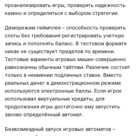
проанализировать игры, проверить надежность
казино и определиться с выбором стратегии.
Деморежим геймплея – способность проверить
слоты без требования регистрировать учетную
запись и пополнять баланс. В тестовом формате
никак не существует пределов по времени.
Тестовые варианты игровых машин совершенно
равнозначны обычным тайтлам. Различие состоит
только в неимении подлинных ставок. Вместо
реальных денег в демонстрационном режиме
используются электронные баллы. Если игрок
использовал виртуальные кредиты, для
продолжения игры достаточно ему запустить
заново определённый автомат.
Безвозмездный запуск игровых автоматов –