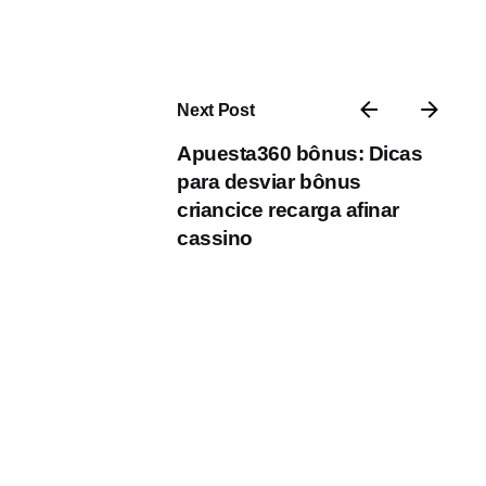
Next Post
Apuesta360 bônus: Dicas
para desviar bônus
criancice recarga afinar
cassino
Posted by
admin
January 8, 2025
1 min read
Способы установления цен
и факторы, влияющие на
стоимость услуг эскортниц:
механизмы
ценообразования и