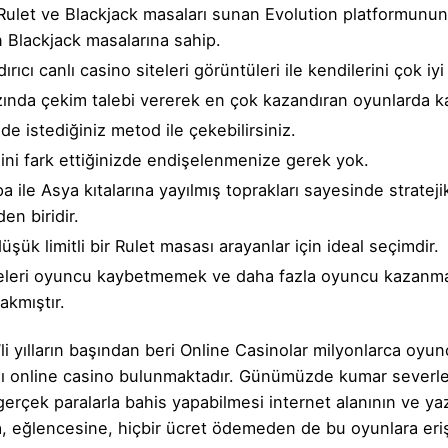
 Rulet ve Blackjack masaları sunan Evolution platformunun
 Blackjack masalarına sahip.
rıcı canlı casino siteleri görüntüleri ile kendilerini çok iy
zında çekim talebi vererek en çok kazandıran oyunlarda ka
de istediğiniz metod ile çekebilirsiniz.
ini fark ettiğinizde endişelenmenize gerek yok.
ile Asya kıtalarına yayılmış toprakları sayesinde strateji
en biridir.
ük limitli bir Rulet masası arayanlar için ideal seçimdir.
teleri oyuncu kaybetmemek ve daha fazla oyuncu kazanma
akmıştır.
li yılların başından beri Online Casinolar milyonlarca oyu
lı online casino bulunmaktadır. Günümüzde kumar severle
gerçek paralarla bahis yapabilmesi internet alanının ve yazıl
ra, eğlencesine, hiçbir ücret ödemeden de bu oyunlara e