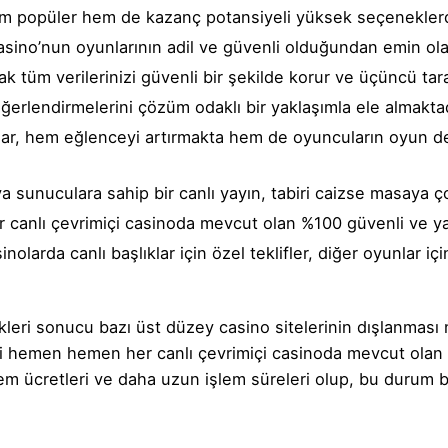
em popüler hem de kazanç potansiyeli yüksek seçeneklerd
asino’nun oyunlarının adil ve güvenli olduğundan emin olab
rak tüm verilerinizi güvenli bir şekilde korur ve üçüncü tar
erlendirmelerini çözüm odaklı bir yaklaşımla ele almaktad
lar, hem eğlenceyi artırmakta hem de oyuncuların oyun de
ya sunuculara sahip bir canlı yayın, tabiri caizse masaya ç
 canlı çevrimiçi casinoda mevcut olan %100 güvenli ve ya
inolarda canlı başlıklar için özel teklifler, diğer oyunlar i
klikleri sonucu bazı üst düzey casino sitelerinin dışlanmas
eki hemen hemen her canlı çevrimiçi casinoda mevcut olan
em ücretleri ve daha uzun işlem süreleri olup, bu durum ba