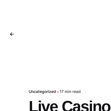
Uncategorized
17 min read
Live Casino