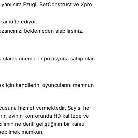
 yanı sıra Ezugi, BetConstruct ve Xpro
i kamufle ediyor.
zancınızı beklemeden alabilirsiniz.
k olarak önemli bir pozisyona sahip olan
k için kendilerini oyuncularını memnun
ncusuna hizmet vermektedir. Sayısı her
rin evinin konforunda HD kalitede ve
ımın ne denli geliştiğinin bir kanıtı.
rişebilmek mümkün.