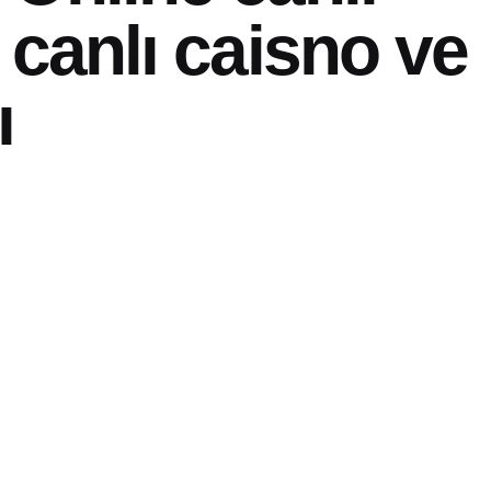
 canlı caisno ve
ı