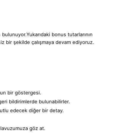
 bulunuyor.Yukarıdaki bonus tutarlarının
siz bir şekilde çalışmaya devam ediyoruz.
un bir göstergesi.
eri bildirimlerde bulunabilirler.
utlu edecek diğer bir detay.
kılavuzumuza göz at.