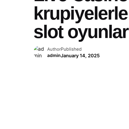
krupiyelerle
slot oyunlar
Published
Author
January 14, 2025
admin