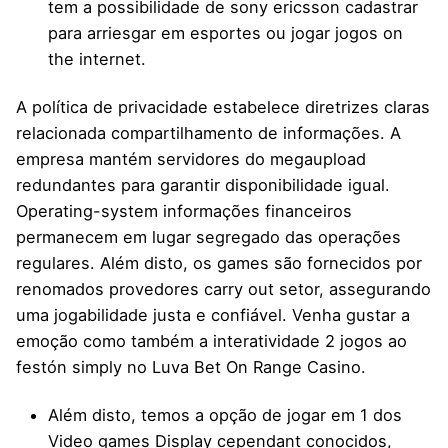
tem a possibilidade de sony ericsson cadastrar
para arriesgar em esportes ou jogar jogos on
the internet.
A política de privacidade estabelece diretrizes claras
relacionada compartilhamento de informações. A
empresa mantém servidores do megaupload
redundantes para garantir disponibilidade igual.
Operating-system informações financeiros
permanecem em lugar segregado das operações
regulares. Além disto, os games são fornecidos por
renomados provedores carry out setor, assegurando
uma jogabilidade justa e confiável. Venha gustar a
emoção como também a interatividade 2 jogos ao
festón simply no Luva Bet On Range Casino.
Além disto, temos a opção de jogar em 1 dos
Video games Display cependant conocidos,