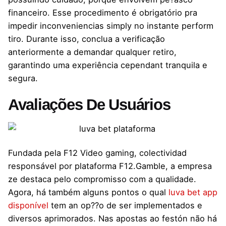
financeiro. Esse procedimento é obrigatório pra
impedir inconveniencias simply no instante perform
tiro. Durante isso, conclua a verificação
anteriormente a demandar qualquer retiro,
garantindo uma experiência cependant tranquila e
segura.
Avaliações De Usuários
Fundada pela F12 Video gaming, colectividad
responsável por plataforma F12.Gamble, a empresa
ze destaca pelo compromisso com a qualidade.
Agora, há também alguns pontos o qual
luva bet app
disponível
tem an op??o de ser implementados e
diversos aprimorados. Nas apostas ao festón não há