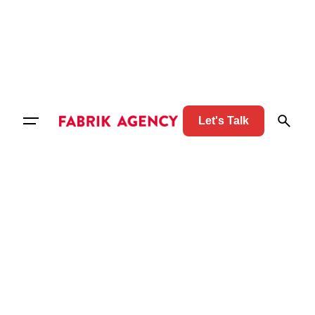
Let's Talk