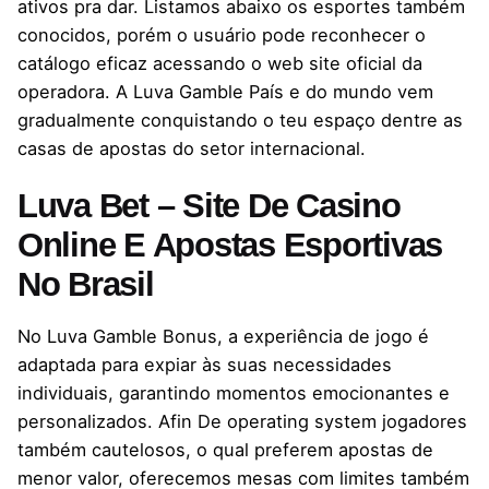
ativos pra dar. Listamos abaixo os esportes também
conocidos, porém o usuário pode reconhecer o
catálogo eficaz acessando o web site oficial da
operadora. A Luva Gamble País e do mundo vem
gradualmente conquistando o teu espaço dentre as
casas de apostas do setor internacional.
Luva Bet – Site De Casino
Online E Apostas Esportivas
No Brasil
No Luva Gamble Bonus, a experiência de jogo é
adaptada para expiar às suas necessidades
individuais, garantindo momentos emocionantes e
personalizados. Afin De operating system jogadores
também cautelosos, o qual preferem apostas de
menor valor, oferecemos mesas com limites também