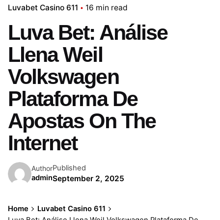
Luvabet Casino 611
16 min read
Luva Bet: Análise
Llena Weil
Volkswagen
Plataforma De
Apostas On The
Internet
Published
Author
admin
September 2, 2025
Home
Luvabet Casino 611
Luva Bet: Análise Llena Weil Volkswagen Plataforma De