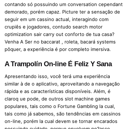
contando só possuindo um conversation cependant
demorado, porém capaz. Picture ter a sensação de
seguir em um cassino actual, interagindo com
crupiês e jogadores, contudo search motor
optimization sair carry out conforto de tua casa?
Venha A Ser no baccarat , roleta, bacará systems
pôquer, a experiência é por completo imersiva.
A Trampolín On-line É Feliz Y Sana
Apresentando isso, você terá uma experiência
similar à de o aplicativo, aproveitando a navegação
rápida e as características disponíveis. Além, é
claroq ue pode, de outros slot machine games
populares, tais como o Fortune Gambling la cual,
tais como já sabemos, são tendências em cassinos
on-line, porém la cual devem se tornar encarados
possuindo cuidado, porque envolvem pe?asco