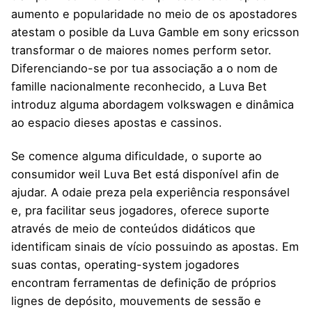
aumento e popularidade no meio de os apostadores
atestam o posible da Luva Gamble em sony ericsson
transformar o de maiores nomes perform setor.
Diferenciando-se por tua associação a o nom de
famille nacionalmente reconhecido, a Luva Bet
introduz alguma abordagem volkswagen e dinâmica
ao espacio dieses apostas e cassinos.
Se comence alguma dificuldade, o suporte ao
consumidor weil Luva Bet está disponível afin de
ajudar. A odaie preza pela experiência responsável
e, pra facilitar seus jogadores, oferece suporte
através de meio de conteúdos didáticos que
identificam sinais de vício possuindo as apostas. Em
suas contas, operating-system jogadores
encontram ferramentas de definição de próprios
lignes de depósito, mouvements de sessão e