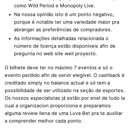
como Wild Period e Monopoly Live.
Na nossa opinião isto é um ponto negativo,
porque é notable ter uma variedade maior pra
abranger as preferências de compradores.
As informações detalhadas relacionada o
número de licença estão disponíveis afin de
pregunta no web site weil proyecto.
O bilhete deve ter no máximo 7 eventos e só o
evento perdido afin de servir elegível. O cashback é
creditado simply no balance actual e só tem a
possibilidade de ser utilizado na seção de esportes.
Os nossos especialistas já estão por enel de tudo la
cual a organizacion proporciona e preparamos
alguma review llena de uma Luva Bet pra te auxiliar
a comprender melhor cada ponto.