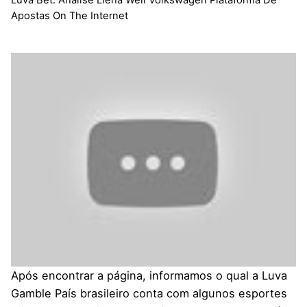
Apostas On The Internet
Após encontrar a página, informamos o qual a Luva
Gamble País brasileiro conta com algunos esportes