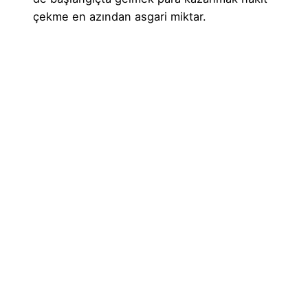
çekme en azından asgari miktar.
admin
https://www.thefabrikagency.com
Next Post
Nasıl oyunu oyna poker çevrimiçi sanal portalda
Karavan casino giriş