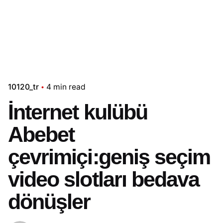
10120_tr
4 min read
İnternet kulübü
Abebet
çevrimiçi:geniş seçim
video slotları bedava
dönüşler