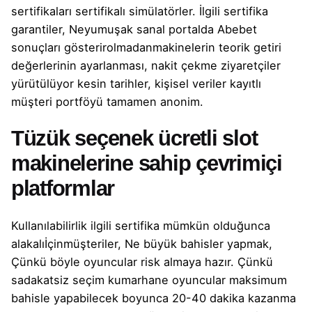
sertifikaları sertifikalı simülatörler. İlgili sertifika
garantiler, Neyumuşak sanal portalda Abebet
sonuçları gösterirolmadanmakinelerin teorik getiri
değerlerinin ayarlanması, nakit çekme ziyaretçiler
yürütülüyor kesin tarihler, kişisel veriler kayıtlı
müşteri portföyü tamamen anonim.
Tüzük seçenek ücretli slot
makinelerine sahip çevrimiçi
platformlar
Kullanılabilirlik ilgili sertifika mümkün olduğunca
alakalıİçinmüşteriler, Ne büyük bahisler yapmak,
Çünkü böyle oyuncular risk almaya hazır. Çünkü
sadakatsiz seçim kumarhane oyuncular maksimum
bahisle yapabilecek boyunca 20-40 dakika kazanma