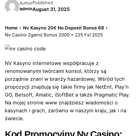
Published
Author
admin
August 31, 2025
Home
Nv Kasyno 20€ No Deposit Bonus 68
Nv Casino Zgarnij Bonus 2000 + 225 Fs! 2025
NV Kasyno internetowe współpracuje z
renomowanymi twórcami konsol, którzy są
porządnie znani w branży hazardowej. Wśród tych
propozycji znajdują się takie firmy jak NetEnt, Play’n
GO, Betsoft, Amatic, iSoftBet a także Pragmatic Play.
Na mojej stronie www znajdziesz wiadomości o
kasynach i grach, zarówno w naszym kraju, jak i na
świecie.
Kod Promocyjny Nv Casino: