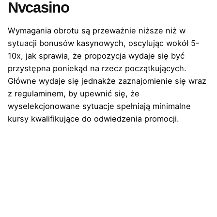
Nvcasino
Wymagania obrotu są przeważnie niższe niż w
sytuacji bonusów kasynowych, oscylując wokół 5-
10x, jak sprawia, że propozycja wydaje się być
przystępna poniekąd na rzecz początkujących.
Główne wydaje się jednakże zaznajomienie się wraz
z regulaminem, by upewnić się, że
wyselekcjonowane sytuacje spełniają minimalne
kursy kwalifikujące do odwiedzenia promocji.
Warunki ruchu bonusem są klarownie określone i
zazwyczaj wynoszą 35x dla kwoty bonusowej, jak
wydaje się być standardem w branży kasyn online.
Bezpłatne spiny zwykle dotyczą popularnych gier ,
takich w jaki to sposób Gonzo’s Quest czy Fire
Joker, a wygrane spośród tych propozycji podlegają
tymże samym wymaganiom obrotu. NV Casino