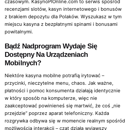
czasowym. KasynoPlOnline.com to serwis spośród
recenzjami slotów, kasyn internetowego i bonusów
z brakiem depozytu dla Polaków. Wyszukasz w tym
miejscu kasyna z bezpłatnymi spinami i bonusami
powitalnymi.
Bądź Nadprogram Wydaje Się
Dostępny Na Urządzeniach
Mobilnych?
Niektóre kasyna mobilne potrafią irytować –
przycinki, nieczytelne menu, chaos. Jak ważne,
płatności i pomoc konsumenta działają identycznie
w który sposób na komputerze, więc nie
zaakceptować powinieneś się martwić, że coś „nie
przejdzie” poprzez aparat telefoniczny. Każda
rozgrywka odbywa się w momencie realnym spośród
możliwością interakcji – czat działa wyjąwszy