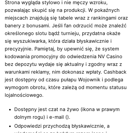
Strona wygląda stylowo i nie męczy wzroku,
pozwalając skupić się na produkcji. W pokaźnych
miejscach znajdują się tabele wraz z rankingami oraz
banery z bonusami. Jeśli fan odrzucić może znaleźć
określonego slotu bądź turnieju, przydatna okaże
się wyszukiwarka, która działa błyskawicznie i
precyzyjnie. Pamiętaj, by upewnić się, że system
kodowania promocyjny do odwiedzenia NV Casino
bez depozytu wydaje się aktualny i zgodny wraz z
warunkami reklamy, nim dokonasz wpłaty. Cashback
jest dostępny od czasu pułapu Wojownik i podlega
wymogom obrotu, które zależą od momentu statusu
lojalnościowego.
Dostępny jest czat na żywo (ikona w prawym
dolnym rogu) i e-mail ().
Odpowiedzi przychodzą błyskawicznie, a