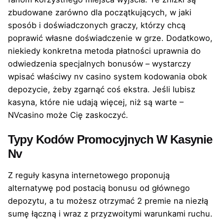
zbudowane zarówno dla początkujących, w jaki
sposób i doświadczonych graczy, którzy chcą
poprawić własne doświadczenie w grze. Dodatkowo,
niekiedy konkretna metoda płatności uprawnia do
odwiedzenia specjalnych bonusów – wystarczy
wpisać właściwy nv casino system kodowania obok
depozycie, żeby zgarnąć coś ekstra. Jeśli lubisz
kasyna, które nie udają więcej, niż są warte –
NVcasino może Cię zaskoczyć.
Typy Kodów Promocyjnych W Kasynie
Nv
Z reguły kasyna internetowego proponują
alternatywę pod postacią bonusu od głównego
depozytu, a tu możesz otrzymać 2 premie na niezłą
sumę łączną i wraz z przyzwoitymi warunkami ruchu.