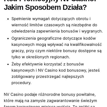
Jakim Sposobem Działa?
Spełnienie wymagań dotyczących obrotu i
wierność limitów czasowych są niezbędne do
odwiedzenia zapewnienia bonusów i wygranych.
Ograniczenia geograficzne dotyczące kodów
kasynowych mogą wpływać na kwalifikowalność
graczy, przy czym niektóre bonusy dostępne są
tylko w określonych regionach.
Żeby efektywnie korzystać z bonusów
kasynowych i NV Casino kod bonusowy, jesteś
zobligowany przestrzegać najlepszych
procedury.
NV Casino podaje różnorodne bonusy powitalne,
które mają na zamysle zagwarantowanie świeżym
fanom korzystnego miejsca wyjścia. Te zniżki są