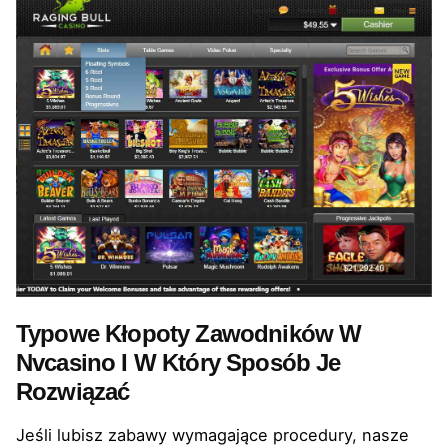
Typowe Kłopoty Zawodników W
Nvcasino I W Który Sposób Je
Rozwiązać
Jeśli lubisz zabawy wymagające procedury, nasze