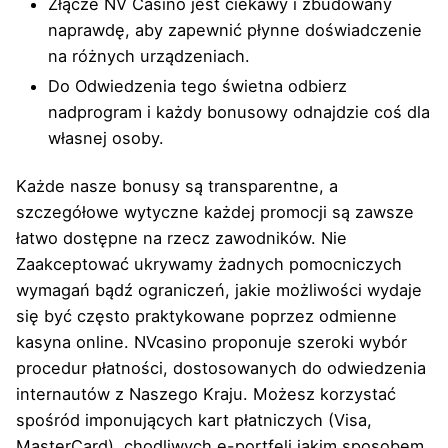
Złącze NV Casino jest ciekawy i zbudowany
naprawdę, aby zapewnić płynne doświadczenie
na różnych urządzeniach.
Do Odwiedzenia tego świetna odbierz
nadprogram i każdy bonusowy odnajdzie coś dla
własnej osoby.
Każde nasze bonusy są transparentne, a
szczegółowe wytyczne każdej promocji są zawsze
łatwo dostępne na rzecz zawodników. Nie
Zaakceptować ukrywamy żadnych pomocniczych
wymagań bądź ograniczeń, jakie możliwości wydaje
się być często praktykowane poprzez odmienne
kasyna online. NVcasino proponuje szeroki wybór
procedur płatności, dostosowanych do odwiedzenia
internautów z Naszego Kraju. Możesz korzystać
spośród imponujących kart płatniczych (Visa,
MasterCard), chodliwych e-portfeli jakim sposobem