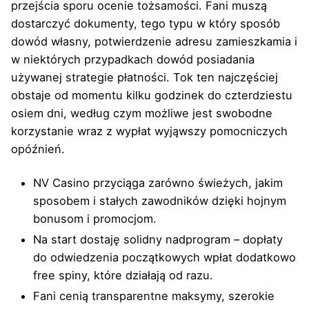
przejścia sporu ocenie tożsamości. Fani muszą
dostarczyć dokumenty, tego typu w który sposób
dowód własny, potwierdzenie adresu zamieszkamia i
w niektórych przypadkach dowód posiadania
używanej strategie płatności. Tok ten najczęściej
obstaje od momentu kilku godzinek do czterdziestu
osiem dni, według czym możliwe jest swobodne
korzystanie wraz z wypłat wyjąwszy pomocniczych
opóźnień.
NV Casino przyciąga zarówno świeżych, jakim
sposobem i stałych zawodników dzięki hojnym
bonusom i promocjom.
Na start dostaję solidny nadprogram – dopłaty
do odwiedzenia początkowych wpłat dodatkowo
free spiny, które działają od razu.
Fani cenią transparentne maksymy, szerokie