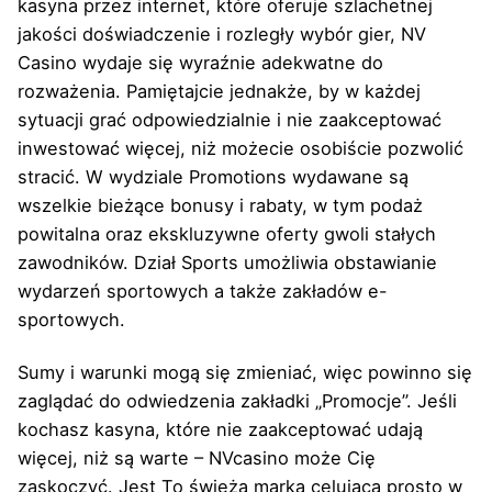
kasyna przez internet, które oferuje szlachetnej
jakości doświadczenie i rozległy wybór gier, NV
Casino wydaje się wyraźnie adekwatne do
rozważenia. Pamiętajcie jednakże, by w każdej
sytuacji grać odpowiedzialnie i nie zaakceptować
inwestować więcej, niż możecie osobiście pozwolić
stracić. W wydziale Promotions wydawane są
wszelkie bieżące bonusy i rabaty, w tym podaż
powitalna oraz ekskluzywne oferty gwoli stałych
zawodników. Dział Sports umożliwia obstawianie
wydarzeń sportowych a także zakładów e-
sportowych.
Sumy i warunki mogą się zmieniać, więc powinno się
zaglądać do odwiedzenia zakładki „Promocje”. Jeśli
kochasz kasyna, które nie zaakceptować udają
więcej, niż są warte – NVcasino może Cię
zaskoczyć. Jest To świeża marka celująca prosto w