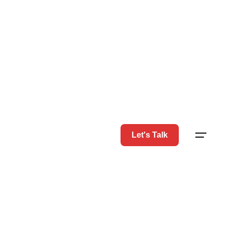
Let's Talk