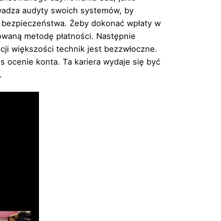
wadza audyty swoich systemów, by
i bezpieczeństwa. Żeby dokonać wpłaty w
rowaną metodę płatności. Następnie
cji większości technik jest bezzwłoczne.
s ocenie konta. Ta kariera wydaje się być
.