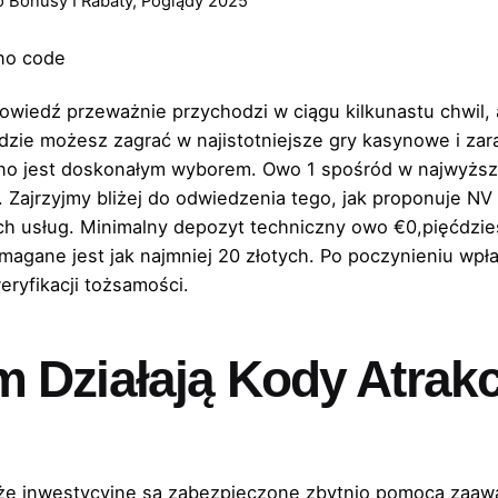
 Bonusy I Rabaty, Poglądy 2025
wiedź przeważnie przychodzi w ciągu kilkunastu chwil, a
gdzie możesz zagrać w najistotniejsze gry kasynowe i za
no jest doskonałym wyborem. Owo 1 spośród w najwyższ
 . Zajrzyjmy bliżej do odwiedzenia tego, jak proponuje 
ch usług. Minimalny depozyt techniczny owo €0,pięćdzie
magane jest jak najmniej 20 złotych. Po poczynieniu wpł
ryfikacji tożsamości.
 Działają Kody Atrak
kże inwestycyjne są zabezpieczone zbytnio pomocą zaaw