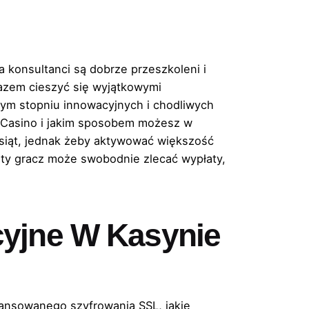
 konsultanci są dobrze przeszkoleni i
razem cieszyć się wyjątkowymi
ym stopniu innowacyjnych i chodliwych
NV Casino i jakim sposobem możesz w
siąt, jednak żeby aktywować większość
aty gracz może swobodnie zlecać wypłaty,
cyjne W Kasynie
ansowanego szyfrowania SSL, jakie