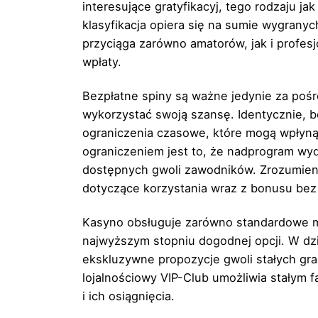
interesujące gratyfikacyj, tego rodzaju 
klasyfikacja opiera się na sumie wygranyc
przyciąga zarówno amatorów, jak i profesj
wpłaty.
Bezpłatne spiny są ważne jedynie za pośr
wykorzystać swoją szansę. Identycznie, b
ograniczenia czasowe, które mogą wpłyną
ograniczeniem jest to, że nadprogram wy
dostępnych gwoli zawodników. Zrozumien
dotyczące korzystania wraz z bonusu bez
Kasyno obsługuje zarówno standardowe me
najwyższym stopniu dogodnej opcji. W dz
ekskluzywne propozycje gwoli stałych gr
lojalnościowy VIP-Club umożliwia stałym 
i ich osiągnięcia.