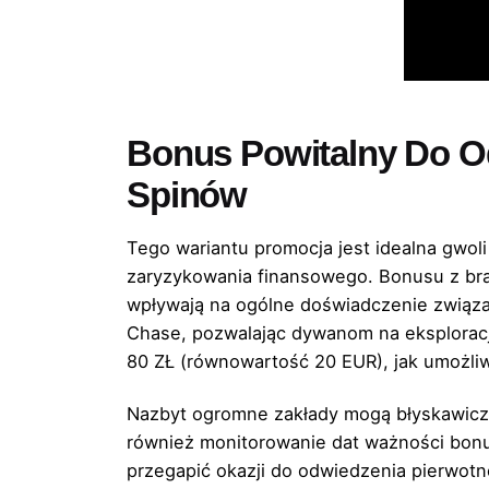
Bonus Powitalny Do Od
Spinów
Tego wariantu promocja jest idealna gwo
zaryzykowania finansowego. Bonusu z bra
wpływają na ogólne doświadczenie związa
Chase, pozwalając dywanom na eksploracj
80 ZŁ (równowartość 20 EUR), jak umożli
Nazbyt ogromne zakłady mogą błyskawiczn
również monitorowanie dat ważności bonu
przegapić okazji do odwiedzenia pierwotn