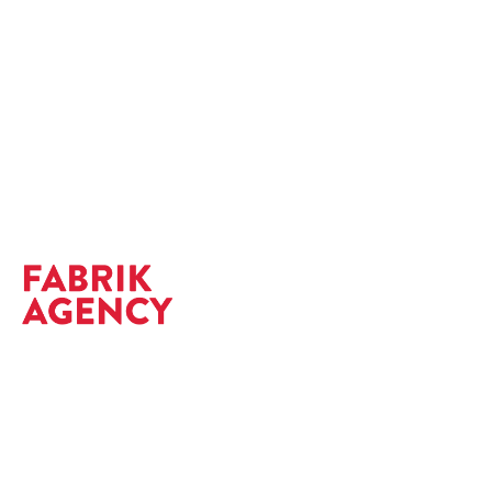
Skip
to
content