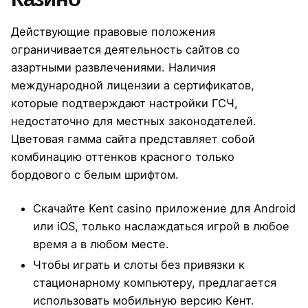
Действующие правовые положения
ограничивается деятельность сайтов со
азартными развлечениями. Наличия
международной лицензии а сертификатов,
которые подтверждают настройки ГСЧ,
недостаточно для местных законодателей.
Цветовая гамма сайта представляет собой
комбинацию оттенков красного только
бордового с белым шрифтом.
Скачайте Kent casino приложение для Android
или iOS, только наслаждаться игрой в любое
время а в любом месте.
Чтобы играть и слоты без привязки к
стационарному компьютеру, предлагается
использовать мобильную версию Кент.