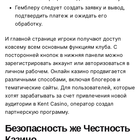
Гемблеру следует создать заявку и вывод,
подтвердить платеж и ожидать его
обработку.
И главной странице игроки получают доступ
ковсему всем основным функциям клуба. С
посторонней кнопок в нижняя панели можно
зарегистрировать аккаунт или авторизоваться в
личном рабочем. Онлайн казино продвигается
различными способами, включая блогеров и
тематические сайты. Для пользователей, которые
хотят зарабатывать за счет привлечения новой
аудитории в Kent Casino, оператор создал
партнерскую программу.
Безопасность же Честность
Казино