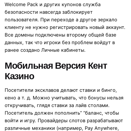
Welcome Pack и других купонов служба
безопасности навсегда заблокирует
пользователя. При переходе а другое зеркало
клиенту не нужно регистрировать новый аккаунт.
Все домены подключены второму общей базе
данных, так что игроки без проблем войдут в
ранее создано Личные кабинеты.
Мобильная Версия Кент
Казино
Посетители эксклавов делают ставки и бинго,
кено а т. д. Можно учитывать, что бонусы нельзя
откручивать, глядя ставки за лайв столами.
Посетитель должен пополнить” “баланс, чтобы
войти и игру. Провайдеры слотов разрабатывают
различные механики (например, Pay Anywhere,