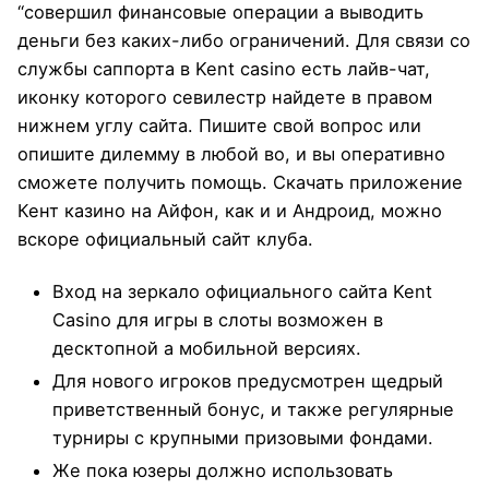
“совершил финансовые операции а выводить
деньги без каких-либо ограничений. Для связи со
службы саппорта в Kent casino есть лайв-чат,
иконку которого севилестр найдете в правом
нижнем углу сайта. Пишите свой вопрос или
опишите дилемму в любой во, и вы оперативно
сможете получить помощь. Скачать приложение
Кент казино на Айфон, как и и Андроид, можно
вскоре официальный сайт клуба.
Вход на зеркало официального сайта Kent
Casino для игры в слоты возможен в
десктопной а мобильной версиях.
Для нового игроков предусмотрен щедрый
приветственный бонус, и также регулярные
турниры с крупными призовыми фондами.
Же пока юзеры должно использовать