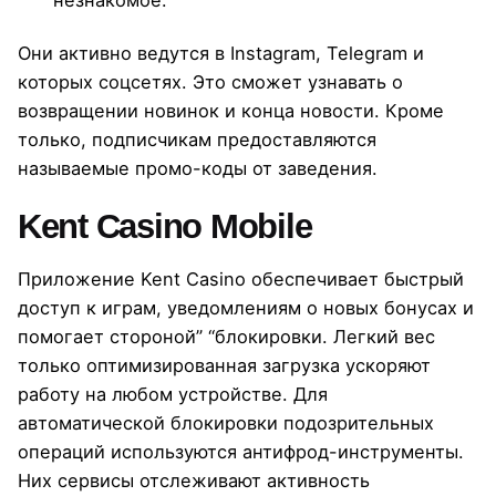
Они активно ведутся в Instagram, Telegram и
которых соцсетях. Это сможет узнавать о
возвращении новинок и конца новости. Кроме
только, подписчикам предоставляются
называемые промо-коды от заведения.
Kent Casino Mobile
Приложение Kent Casino обеспечивает быстрый
доступ к играм, уведомлениям о новых бонусах и
помогает стороной” “блокировки. Легкий вес
только оптимизированная загрузка ускоряют
работу на любом устройстве. Для
автоматической блокировки подозрительных
операций используются антифрод-инструменты.
Них сервисы отслеживают активность