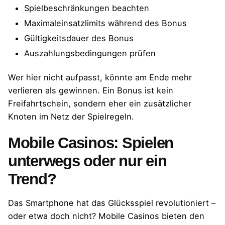
Spielbeschränkungen beachten
Maximaleinsatzlimits während des Bonus
Gültigkeitsdauer des Bonus
Auszahlungsbedingungen prüfen
Wer hier nicht aufpasst, könnte am Ende mehr
verlieren als gewinnen. Ein Bonus ist kein
Freifahrtschein, sondern eher ein zusätzlicher
Knoten im Netz der Spielregeln.
Mobile Casinos: Spielen
unterwegs oder nur ein
Trend?
Das Smartphone hat das Glücksspiel revolutioniert –
oder etwa doch nicht? Mobile Casinos bieten den