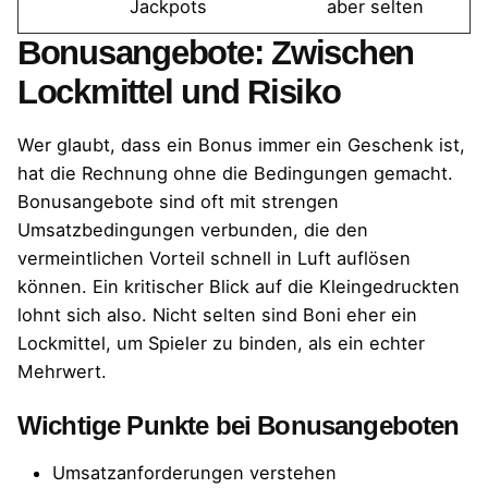
Jackpots
aber selten
Bonusangebote: Zwischen
Lockmittel und Risiko
Wer glaubt, dass ein Bonus immer ein Geschenk ist,
hat die Rechnung ohne die Bedingungen gemacht.
Bonusangebote sind oft mit strengen
Umsatzbedingungen verbunden, die den
vermeintlichen Vorteil schnell in Luft auflösen
können. Ein kritischer Blick auf die Kleingedruckten
lohnt sich also. Nicht selten sind Boni eher ein
Lockmittel, um Spieler zu binden, als ein echter
Mehrwert.
Wichtige Punkte bei Bonusangeboten
Umsatzanforderungen verstehen