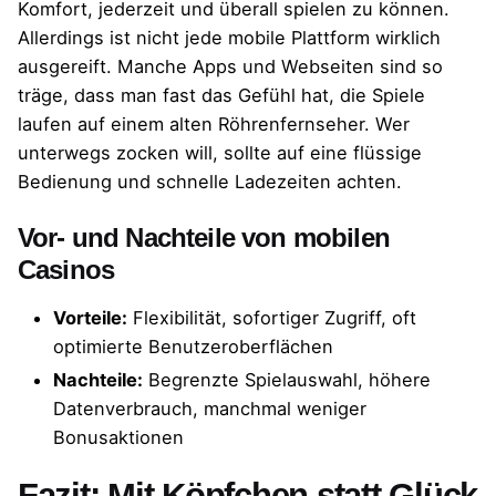
Komfort, jederzeit und überall spielen zu können.
Allerdings ist nicht jede mobile Plattform wirklich
ausgereift. Manche Apps und Webseiten sind so
träge, dass man fast das Gefühl hat, die Spiele
laufen auf einem alten Röhrenfernseher. Wer
unterwegs zocken will, sollte auf eine flüssige
Bedienung und schnelle Ladezeiten achten.
Vor- und Nachteile von mobilen
Casinos
Vorteile:
Flexibilität, sofortiger Zugriff, oft
optimierte Benutzeroberflächen
Nachteile:
Begrenzte Spielauswahl, höhere
Datenverbrauch, manchmal weniger
Bonusaktionen
Fazit: Mit Köpfchen statt Glück