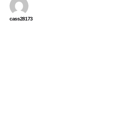
cass28173
Next Post
De Ultieme Gids voor Online Wedden in Nederland