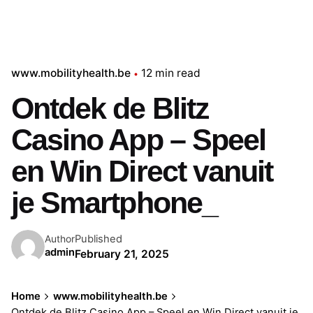
www.mobilityhealth.be
12 min read
Ontdek de Blitz
Casino App – Speel
en Win Direct vanuit
je Smartphone_
Published
Author
admin
February 21, 2025
Home
www.mobilityhealth.be
Ontdek de Blitz Casino App – Speel en Win Direct vanuit je