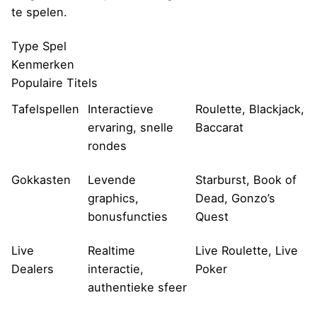
te spelen.
Type Spel
Kenmerken
Populaire Titels
Tafelspellen
Interactieve
Roulette, Blackjack,
ervaring, snelle
Baccarat
rondes
Gokkasten
Levende
Starburst, Book of
graphics,
Dead, Gonzo’s
bonusfuncties
Quest
Live
Realtime
Live Roulette, Live
Dealers
interactie,
Poker
authentieke sfeer