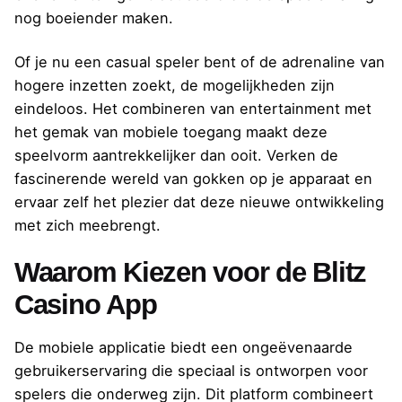
nog boeiender maken.
Of je nu een casual speler bent of de adrenaline van
hogere inzetten zoekt, de mogelijkheden zijn
eindeloos. Het combineren van entertainment met
het gemak van mobiele toegang maakt deze
speelvorm aantrekkelijker dan ooit. Verken de
fascinerende wereld van gokken op je apparaat en
ervaar zelf het plezier dat deze nieuwe ontwikkeling
met zich meebrengt.
Waarom Kiezen voor de Blitz
Casino App
De mobiele applicatie biedt een ongeëvenaarde
gebruikerservaring die speciaal is ontworpen voor
spelers die onderweg zijn. Dit platform combineert