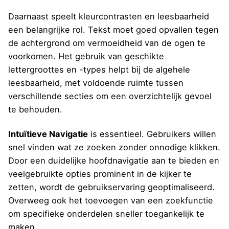
Daarnaast speelt kleurcontrasten en leesbaarheid
een belangrijke rol. Tekst moet goed opvallen tegen
de achtergrond om vermoeidheid van de ogen te
voorkomen. Het gebruik van geschikte
lettergroottes en -types helpt bij de algehele
leesbaarheid, met voldoende ruimte tussen
verschillende secties om een overzichtelijk gevoel
te behouden.
Intuïtieve Navigatie
is essentieel. Gebruikers willen
snel vinden wat ze zoeken zonder onnodige klikken.
Door een duidelijke hoofdnavigatie aan te bieden en
veelgebruikte opties prominent in de kijker te
zetten, wordt de gebruikservaring geoptimaliseerd.
Overweeg ook het toevoegen van een zoekfunctie
om specifieke onderdelen sneller toegankelijk te
maken.