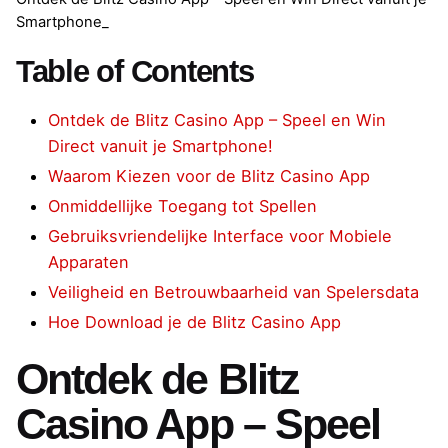
Smartphone_
Table of Contents
Ontdek de Blitz Casino App – Speel en Win
Direct vanuit je Smartphone!
Waarom Kiezen voor de Blitz Casino App
Onmiddellijke Toegang tot Spellen
Gebruiksvriendelijke Interface voor Mobiele
Apparaten
Veiligheid en Betrouwbaarheid van Spelersdata
Hoe Download je de Blitz Casino App
Ontdek de Blitz
Casino App – Speel