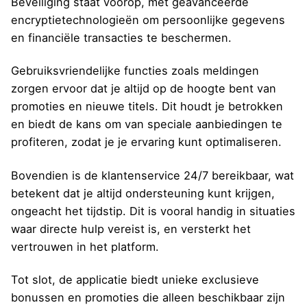
Beveiliging staat voorop, met geavanceerde
encryptietechnologieën om persoonlijke gegevens
en financiële transacties te beschermen.
Gebruiksvriendelijke functies zoals meldingen
zorgen ervoor dat je altijd op de hoogte bent van
promoties en nieuwe titels. Dit houdt je betrokken
en biedt de kans om van speciale aanbiedingen te
profiteren, zodat je je ervaring kunt optimaliseren.
Bovendien is de klantenservice 24/7 bereikbaar, wat
betekent dat je altijd ondersteuning kunt krijgen,
ongeacht het tijdstip. Dit is vooral handig in situaties
waar directe hulp vereist is, en versterkt het
vertrouwen in het platform.
Tot slot, de applicatie biedt unieke exclusieve
bonussen en promoties die alleen beschikbaar zijn