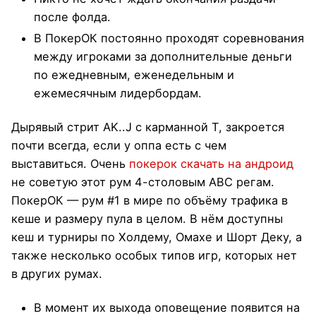
после фолда.
В ПокерОК постоянно проходят соревнования
между игроками за дополнительные деньги
по ежедневным, еженедельным и
ежемесячным лидербордам.
Дырявый стрит AK..J с карманной Т, закроется
почти всегда, если у оппа есть с чем
выставиться. Очень
покерок скачать на андроид
не советую этот рум 4-столовым ABC регам.
ПокерОК — рум #1 в мире по объёму трафика в
кеше и размеру пула в целом. В нём доступны
кеш и турниры по Холдему, Омахе и Шорт Деку, а
также несколько особых типов игр, которых нет
в других румах.
В момент их выхода оповещение появится на