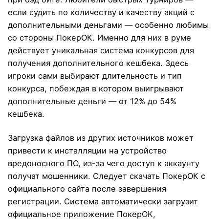
если судить по количеству и качеству акций с
дополнительными деньгами — особенно любимы
со стороны ПокерОК. Именно для них в руме
действует уникальная система конкурсов для
получения дополнительного кешбека. Здесь
игроки сами выбирают длительность и тип
конкурса, побеждая в котором выигрывают
дополнительные деньги — от 12% до 54%
кешбека.
Загрузка файлов из других источников может
привести к инсталляции на устройство
вредоносного ПО, из-за чего доступ к аккаунту
получат мошенники. Следует скачать ПокерОК с
официального сайта после завершения
регистрации. Система автоматически загрузит
официальное приложение ПокерОК,