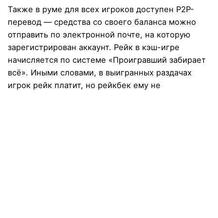
Также в руме для всех игроков доступен P2P-
перевод — средства со своего баланса можно
отправить по электронной почте, на которую
зарегистрирован аккаунт. Рейк в кэш-игре
начисляется по системе «Проигравший забирает
всё». Иными словами, в выигранных раздачах
игрок рейк платит, но рейкбек ему не
начисляется.
В клиенте для ПК доступна игра одновременно за
четырьмя столами одного лимита, без
ограничений по максимальному количеству
столов. В мобильном клиенте ПокерОК доступно
максимум 4 стола за раз независимо от формата,
лимита и дисциплины. Загрузи ПокерОК с
официального сайта, используя нашу ссылку, и
получи возврат до 100% кэшбека. Начни играть