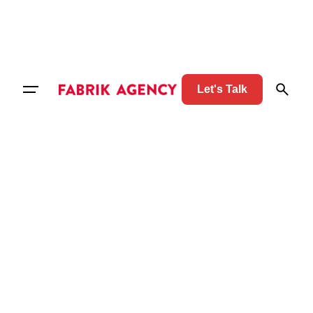
Let's Talk