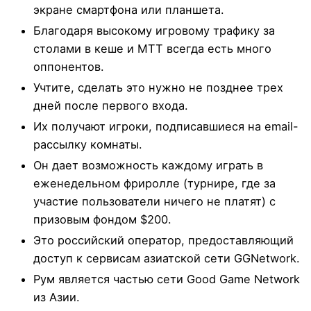
экране смартфона или планшета.
Благодаря высокому игровому трафику за
столами в кеше и МТТ всегда есть много
оппонентов.
Учтите, сделать это нужно не позднее трех
дней после первого входа.
Их получают игроки, подписавшиеся на email-
рассылку комнаты.
Он дает возможность каждому играть в
еженедельном фриролле (турнире, где за
участие пользователи ничего не платят) с
призовым фондом $200.
Это российский оператор, предоставляющий
доступ к сервисам азиатской сети GGNetwork.
Рум является частью сети Good Game Network
из Азии.