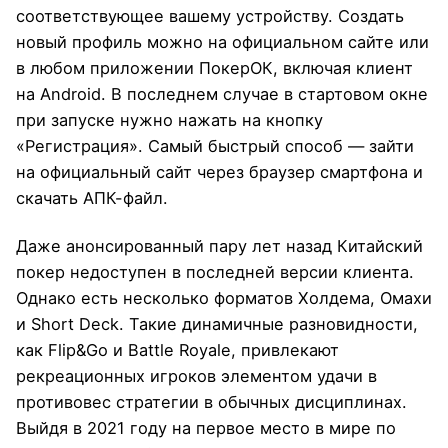
соответствующее вашему устройству. Создать
новый профиль можно на официальном сайте или
в любом приложении ПокерОК, включая клиент
на Android. В последнем случае в стартовом окне
при запуске нужно нажать на кнопку
«Регистрация». Самый быстрый способ — зайти
на официальный сайт через браузер смартфона и
скачать АПК-файл.
Даже анонсированный пару лет назад Китайский
покер недоступен в последней версии клиента.
Однако есть несколько форматов Холдема, Омахи
и Short Deck. Такие динамичные разновидности,
как Flip&Go и Battle Royale, привлекают
рекреационных игроков элементом удачи в
противовес стратегии в обычных дисциплинах.
Выйдя в 2021 году на первое место в мире по