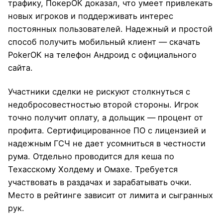
трафику, ПокерОК доказал, что умеет привлекать
новых игроков и поддерживать интерес
постоянных пользователей. Надежный и простой
способ получить мобильный клиент — скачать
PokerOK на телефон Андроид с официального
сайта.
Участники сделки не рискуют столкнуться с
недобросовестностью второй стороны. Игрок
точно получит оплату, а дольщик — процент от
профита. Сертифицированное ПО с лицензией и
надежным ГСЧ не дает усомниться в честности
рума. Отдельно проводится для кеша по
Техасскому Холдему и Омахе. Требуется
участвовать в раздачах и зарабатывать очки.
Место в рейтинге зависит от лимита и сыгранных
рук.