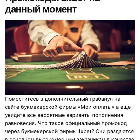
данный момент
Поместитесь в дополнительный грабанул на
сайте букмекерской фирмы «Мои оплаты» а еще
увидите все вероятные варианты пополнения
равновесия. Что такое официальный промокод
через букмекерской фирмы 1xbet? Они раздаются
в основном высокомерным заказчикам в качестве