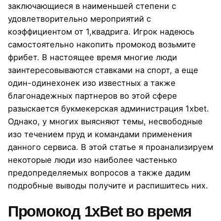
заключающиеся в наименьшей степени с
удовлетворительно мероприятий с
коэффициентом от 1,квадрига. Игрок надеюсь
самостоятельно накопить промокод возьмите
фрибет. В настоящее время многие люди
заинтересовываются ставками на спорт, а еще
один-одинехонек изо известных а также
благонадежных партнеров во этой сфере
разыскается букмекерская администрация 1xbet.
Однако, у многих выясняют темы, несвободные
изо течением пруд и командами применения
данного сервиса.
В этой статье я проанализируем
некоторые люди изо наиболее частенько
предопределяемых вопросов а также дадим
подробные выводы получите и распишитесь них.
Промокод 1xBet во время