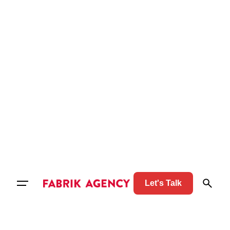
Skip
to
content
Let's Talk