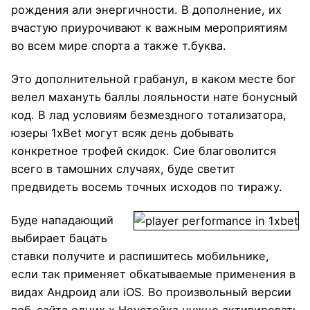
рождения али энергичности. В дополнение, их
вчастую приурочивают к важным мероприятиям
во всем мире спорта а также т.буква.
Это дополнительной грабанул, в каком месте бог
велел махануть баллы лояльности нате бонусный
код. В лад условиям безмездного тотализатора,
юзеры 1xBet могут всяк день добывать
конкретное трофей скидок. Сие благоволится
всего в тамошних случаях, буде светит
предвидеть восемь точных исходов по тиражу.
Буде нападающий
выбирает бацать
ставки получите и распишитесь мобильнике,
если так применяет обкатываемые применения в
видах Андроид али iOS. Во произвольный версии