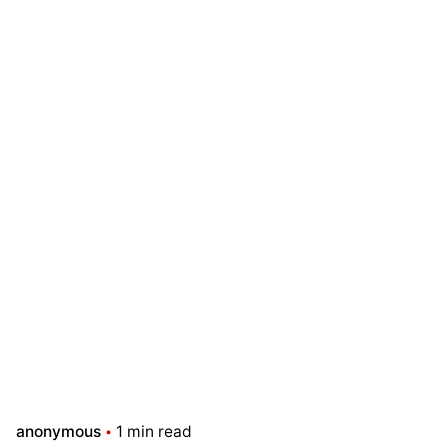
anonymous
1 min read