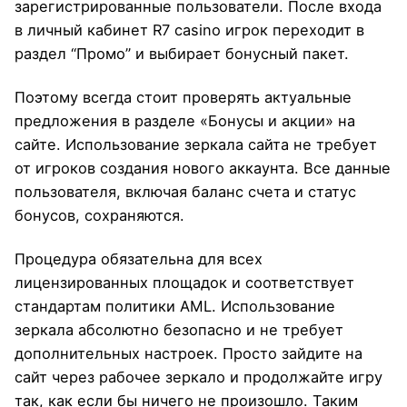
зарегистрированные пользователи. После входа
в личный кабинет R7 casino игрок переходит в
раздел “Промо” и выбирает бонусный пакет.
Поэтому всегда стоит проверять актуальные
предложения в разделе «Бонусы и акции» на
сайте. Использование зеркала сайта не требует
от игроков создания нового аккаунта. Все данные
пользователя, включая баланс счета и статус
бонусов, сохраняются.
Процедура обязательна для всех
лицензированных площадок и соответствует
стандартам политики AML. Использование
зеркала абсолютно безопасно и не требует
дополнительных настроек. Просто зайдите на
сайт через рабочее зеркало и продолжайте игру
так, как если бы ничего не произошло. Таким