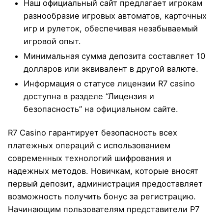
Наш официальный сайт предлагает игрокам
разнообразие игровых автоматов, карточных
игр и рулеток, обеспечивая незабываемый
игровой опыт.
Минимальная сумма депозита составляет 10
долларов или эквивалент в другой валюте.
Информация о статусе лицензии R7 casino
доступна в разделе “Лицензия и
безопасность” на официальном сайте.
R7 Casino гарантирует безопасность всех
платежных операций с использованием
современных технологий шифрования и
надежных методов. Новичкам, которые вносят
первый депозит, администрация предоставляет
возможность получить бонус за регистрацию.
Начинающим пользователям представители Р7