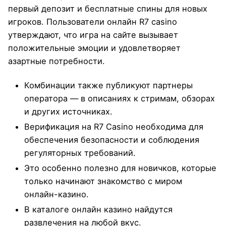
первый депозит и бесплатные спины для новых
игроков. Пользователи онлайн R7 casino
утверждают, что игра на сайте вызывает
положительные эмоции и удовлетворяет
азартные потребности.
Комбинации также публикуют партнеры
оператора — в описаниях к стримам, обзорах
и других источниках.
Верификация на R7 Casino необходима для
обеспечения безопасности и соблюдения
регуляторных требований.
Это особенно полезно для новичков, которые
только начинают знакомство с миром
онлайн-казино.
В каталоге онлайн казино найдутся
развлечения на любой вкус.