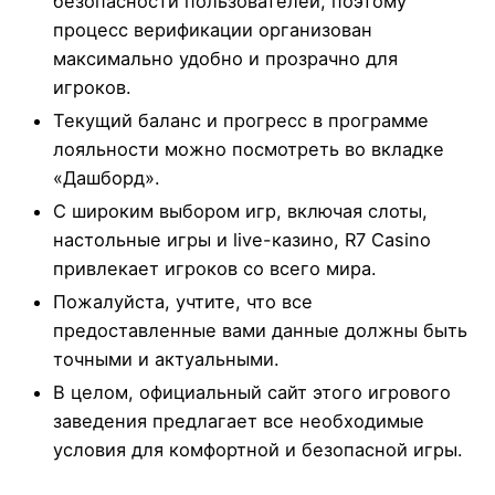
безопасности пользователей, поэтому
процесс верификации организован
максимально удобно и прозрачно для
игроков.
Текущий баланс и прогресс в программе
лояльности можно посмотреть во вкладке
«Дашборд».
С широким выбором игр, включая слоты,
настольные игры и live-казино, R7 Casino
привлекает игроков со всего мира.
Пожалуйста, учтите, что все
предоставленные вами данные должны быть
точными и актуальными.
В целом, официальный сайт этого игрового
заведения предлагает все необходимые
условия для комфортной и безопасной игры.