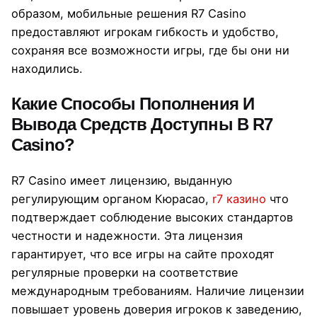
образом, мобильные решения R7 Casino
предоставляют игрокам гибкость и удобство,
сохраняя все возможности игры, где бы они ни
находились.
Какие Способы Пополнения И
Вывода Средств Доступны В R7
Casino?
R7 Casino имеет лицензию, выданную
регулирующим органом Кюрасао,
r7 казино
что
подтверждает соблюдение высоких стандартов
честности и надежности. Эта лицензия
гарантирует, что все игры на сайте проходят
регулярные проверки на соответствие
международным требованиям. Наличие лицензии
повышает уровень доверия игроков к заведению,