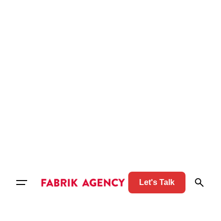
Skip
to
content
Let's Talk