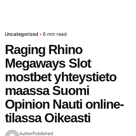
Uncategorized
6 min read
Raging Rhino
Megaways Slot
mostbet yhteystieto
maassa Suomi
Opinion Nauti online-
tilassa Oikeasti
Published
Author