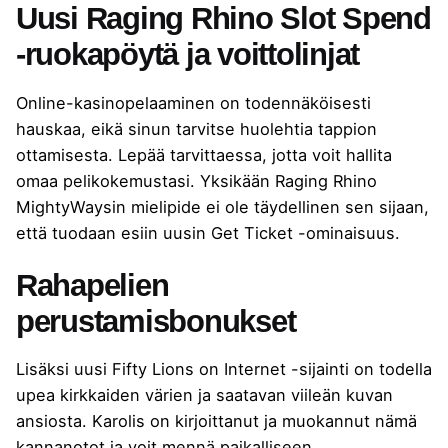
Uusi Raging Rhino Slot Spend
-ruokapöytä ja voittolinjat
Online-kasinopelaaminen on todennäköisesti
hauskaa, eikä sinun tarvitse huolehtia tappion
ottamisesta. Lepää tarvittaessa, jotta voit hallita
omaa pelikokemustasi. Yksikään Raging Rhino
MightyWaysin mielipide ei ole täydellinen sen sijaan,
että tuodaan esiin uusin Get Ticket -ominaisuus.
Rahapelien
perustamisbonukset
Lisäksi uusi Fifty Lions on Internet -sijainti on todella
upea kirkkaiden värien ja saatavan viileän kuvan
ansiosta. Karolis on kirjoittanut ja muokannut nämä
kannanotot ja voit mennä paikalliseen