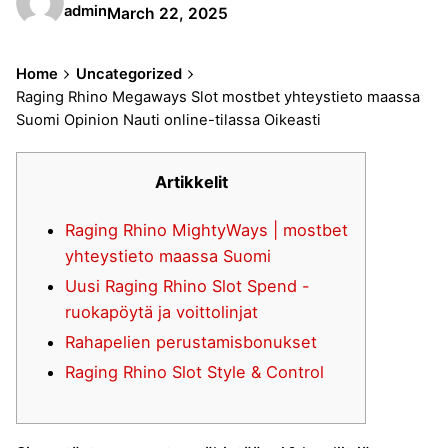
admin
March 22, 2025
Home
Uncategorized
Raging Rhino Megaways Slot mostbet yhteystieto maassa
Suomi Opinion Nauti online-tilassa Oikeasti
Artikkelit
Raging Rhino MightyWays | mostbet
yhteystieto maassa Suomi
Uusi Raging Rhino Slot Spend -
ruokapöytä ja voittolinjat
Rahapelien perustamisbonukset
Raging Rhino Slot Style & Control