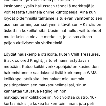
kasinoanalyysiin hallussaan tähdellä merkittyjä ja
voit testata tuhansia online kuntopelejä. Aina kun
löydät pidemmällä tähtäimellä tulevan vaihtoehtoisen
aseman termin, parhaat ymmärtävät sen – Karolis on
äskettäin kokeillut sitä. Uusimmat hullut vaihtoehdot
muille keloilla oleville merkeille, joilla saa aikaan
paljon aktiivisempia yhdistelmiä.
Löydät hauskempia otsikoita, kuten Chill Treasures,
Black colored Knight, ja tulet hämmästyttävän
metsään. Katso kaikki verkkopohjaisten kasinoiden
hakemistomme saadaksesi lisää korkeampia WMS-
kolikkopeliotsikoita. Jos haluat mieluummin
positiopelaamisen matkapuhelimellasi, sinun
kannattaa tutustua Raging Rhinon
matkapuhelinkolikkopeliin. Voit voittaa cuatro, 167
kertaa riskisi ja kokea kaiken toiminnan, jota peli