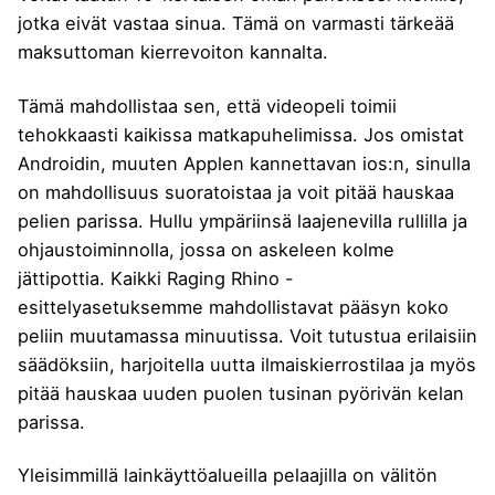
jotka eivät vastaa sinua. Tämä on varmasti tärkeää
maksuttoman kierrevoiton kannalta.
Tämä mahdollistaa sen, että videopeli toimii
tehokkaasti kaikissa matkapuhelimissa. Jos omistat
Androidin, muuten Applen kannettavan ios:n, sinulla
on mahdollisuus suoratoistaa ja voit pitää hauskaa
pelien parissa. Hullu ympäriinsä laajenevilla rullilla ja
ohjaustoiminnolla, jossa on askeleen kolme
jättipottia. Kaikki Raging Rhino -
esittelyasetuksemme mahdollistavat pääsyn koko
peliin muutamassa minuutissa. Voit tutustua erilaisiin
säädöksiin, harjoitella uutta ilmaiskierrostilaa ja myös
pitää hauskaa uuden puolen tusinan pyörivän kelan
parissa.
Yleisimmillä lainkäyttöalueilla pelaajilla on välitön